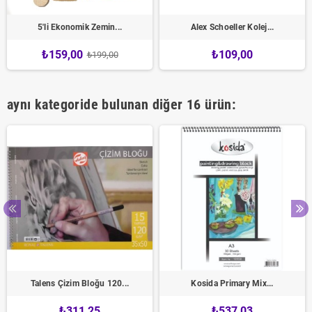
5'li Ekonomik Zemin...
Alex Schoeller Kolej...
₺159,00
₺109,00
₺199,00
aynı kategoride bulunan diğer 16 ürün:
Talens Çizim Bloğu 120...
Kosida Primary Mix...
₺311,25
₺537,03