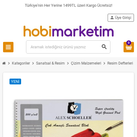
Türkiye'nin Her Yerine 1499TL üzeri Kargo Ücretsiz!
person
Üye Girişi
0
view_headline
search
chevron_right
chevron_right
chevron_right
chevron_right
chevron_
Kategoriler
Sanatsal & Resim
Çizim Malzemeleri
Resim Defterleri
YENI