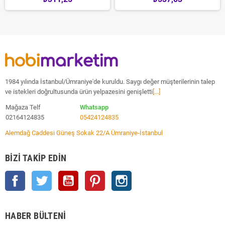
1984 yılında İstanbul/Ümraniye'de kuruldu. Saygı değer müşterilerinin talep
ve istekleri doğrultusunda ürün yelpazesini genişletti
[...]
Mağaza Telf
Whatsapp
02164124835
05424124835
Alemdağ Caddesi Güneş Sokak 22/A Ümraniye-İstanbul
BIZI TAKIP EDIN
Facebook
Twitter
YouTube
Pinterest
Instagram
HABER BÜLTENI