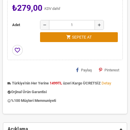
₺279,00
KDV dahil
remove
add
Adet
shopping_cart
SEPETE AT
favorite_border
Paylaş
Pinterest
Türkiye'nin Her Yerine
1499TL
üzeri Kargo ÜCRETSİZ
Detay
local_shipping
Orjinal Ürün Garantisi
check_circle
%100 Müşteri Memnuniyeti
insert_emoticon
Açıklama