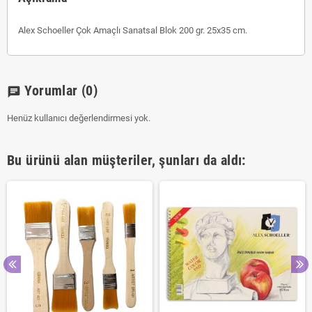
Alex Schoeller Çok Amaçlı Sanatsal Blok 200 gr. 25x35 cm.
Yorumlar
(0)
chat
Henüz kullanıcı değerlendirmesi yok.
Bu ürünü alan müşteriler, şunları da aldı: