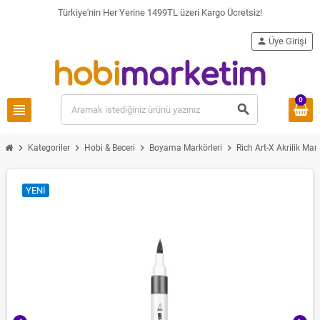
Türkiye'nin Her Yerine 1499TL üzeri Kargo Ücretsiz!
person
Üye Girişi
0
view_headline
search
chevron_right
chevron_right
chevron_right
chevron_right
Kategoriler
Hobi & Beceri
Boyama Markörleri
Rich Art-X Akrilik M
YENI