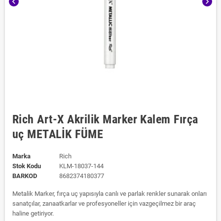
chevron_left
chevron_right
Rich Art-X Akrilik Marker Kalem Fırça
uç METALİK FÜME
Marka
Rich
Stok Kodu
KLM-18037-144
BARKOD
8682374180377
Metalik Marker, fırça uç yapısıyla canlı ve parlak renkler sunarak onları
sanatçılar, zanaatkarlar ve profesyoneller için vazgeçilmez bir araç
haline getiriyor.