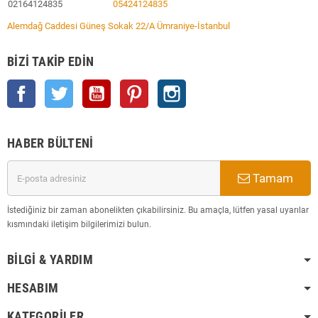
02164124835
05424124835
Alemdağ Caddesi Güneş Sokak 22/A Ümraniye-İstanbul
BIZI TAKIP EDIN
Facebook
Twitter
YouTube
Pinterest
Instagram
HABER BÜLTENI
Tamam
İstediğiniz bir zaman abonelikten çıkabilirsiniz. Bu amaçla, lütfen yasal uyarılar
kısmındaki iletişim bilgilerimizi bulun.
BILGI & YARDIM
HESABIM
KATEGORILER