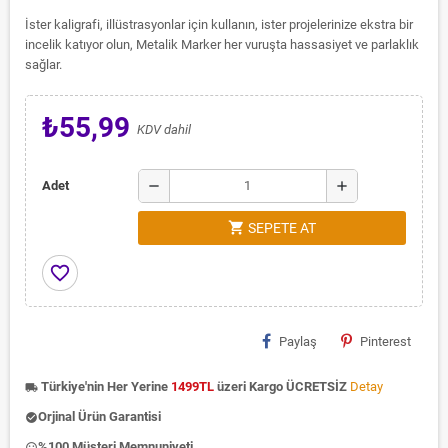
İster kaligrafi, illüstrasyonlar için kullanın, ister projelerinize ekstra bir
incelik katıyor olun, Metalik Marker her vuruşta hassasiyet ve parlaklık
sağlar.
₺55,99
KDV dahil
remove
add
Adet
shopping_cart
SEPETE AT
favorite_border
Paylaş
Pinterest
Türkiye'nin Her Yerine
1499TL
üzeri Kargo ÜCRETSİZ
Detay
local_shipping
Orjinal Ürün Garantisi
check_circle
%100 Müşteri Memnuniyeti
insert_emoticon