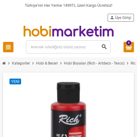
Türkiye'nin Her Yerine 1499TL üzeri Kargo Ücretsiz!
person
Üye Girişi
0
view_headline
search
chevron_right
chevron_right
chevron_right
chevron_right
Kategoriler
Hobi & Beceri
Hobi Boyaları (Rich - Artdeco - Texco)
Ric
YENI