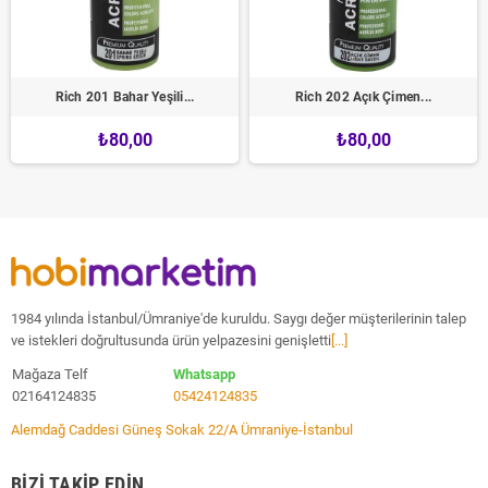
Rich 201 Bahar Yeşili...
Rich 202 Açık Çimen...
₺80,00
₺80,00
1984 yılında İstanbul/Ümraniye'de kuruldu. Saygı değer müşterilerinin talep
ve istekleri doğrultusunda ürün yelpazesini genişletti
[...]
Mağaza Telf
Whatsapp
02164124835
05424124835
Alemdağ Caddesi Güneş Sokak 22/A Ümraniye-İstanbul
BIZI TAKIP EDIN