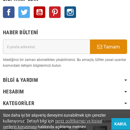
Facebook
Twitter
YouTube
Pinterest
Instagram
HABER BÜLTENI
Tamam
İstediğiniz bir zaman abonelikten çıkabilirsiniz. Bu amaçla, lütfen yasal uyarılar
kısmındaki iletişim bilgilerimizi bulun.
BILGI & YARDIM
HESABIM
KATEGORILER
Size daha iyi bir alışveriş deneyimi sunabilmek için çerezler
kullanıyoruz. Detaylı bilgi için
çerez politikamızı ve kişisel
2008-2025 Tüm Hakları Saklı Olup Tescilli Markadır. hobimarketim.com
KABUL
verilerin korunması
hakkında açıklama metnini