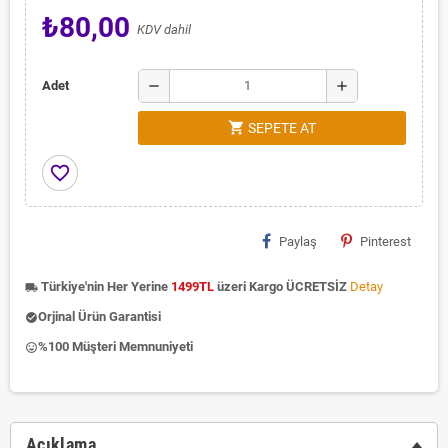
₺80,00
KDV dahil
remove
add
Adet
shopping_cart
SEPETE AT
favorite_border
Paylaş
Pinterest
Türkiye'nin Her Yerine
1499TL
üzeri Kargo ÜCRETSİZ
Detay
local_shipping
Orjinal Ürün Garantisi
check_circle
%100 Müşteri Memnuniyeti
insert_emoticon
Açıklama