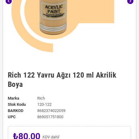
chevron_left
chevron_right
Rich 122 Yavru Ağzı 120 ml Akrilik
Boya
Marka
Rich
Stok Kodu
120-122
BARKOD
8682374022059
UPC
869051751800
₺80,00
KDV dahil