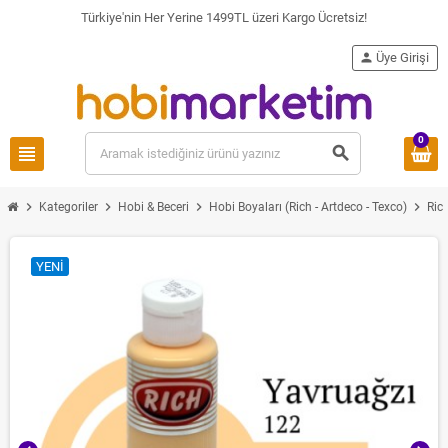
Türkiye'nin Her Yerine 1499TL üzeri Kargo Ücretsiz!
person
Üye Girişi
0
view_headline
search
chevron_right
chevron_right
chevron_right
chevron_right
Kategoriler
Hobi & Beceri
Hobi Boyaları (Rich - Artdeco - Texco)
Ric
YENI