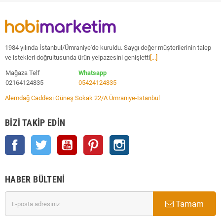
1984 yılında İstanbul/Ümraniye'de kuruldu. Saygı değer müşterilerinin talep
ve istekleri doğrultusunda ürün yelpazesini genişletti
[...]
Mağaza Telf
Whatsapp
02164124835
05424124835
Alemdağ Caddesi Güneş Sokak 22/A Ümraniye-İstanbul
BIZI TAKIP EDIN
Facebook
Twitter
YouTube
Pinterest
Instagram
HABER BÜLTENI
Tamam