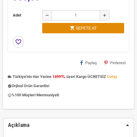
remove
add
Adet
shopping_cart
SEPETE AT
favorite_border
Paylaş
Pinterest
Türkiye'nin Her Yerine
1499TL
üzeri Kargo ÜCRETSİZ
Detay
local_shipping
Orjinal Ürün Garantisi
check_circle
%100 Müşteri Memnuniyeti
insert_emoticon
Açıklama