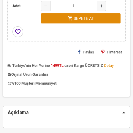
remove
add
Adet
shopping_cart
SEPETE AT
favorite_border
Paylaş
Pinterest
Türkiye'nin Her Yerine
1499TL
üzeri Kargo ÜCRETSİZ
Detay
local_shipping
Orjinal Ürün Garantisi
check_circle
%100 Müşteri Memnuniyeti
insert_emoticon
Açıklama