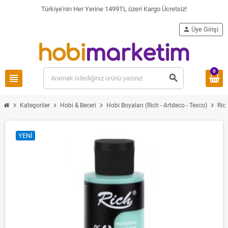
Türkiye'nin Her Yerine 1499TL üzeri Kargo Ücretsiz!
person
Üye Girişi
0
view_headline
search
chevron_right
chevron_right
chevron_right
chevron_right
Kategoriler
Hobi & Beceri
Hobi Boyaları (Rich - Artdeco - Texco)
Ric
YENI