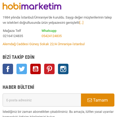
1984 yılında İstanbul/Ümraniye'de kuruldu. Saygı değer müşterilerinin talep
ve istekleri doğrultusunda ürün yelpazesini genişletti
[...]
Mağaza Telf
Whatsapp
02164124835
05424124835
Alemdağ Caddesi Güneş Sokak 22/A Ümraniye-İstanbul
BIZI TAKIP EDIN
Facebook
Twitter
YouTube
Pinterest
Instagram
HABER BÜLTENI
Tamam
İstediğiniz bir zaman abonelikten çıkabilirsiniz. Bu amaçla, lütfen yasal uyarılar