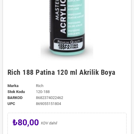
Rich 188 Patina 120 ml Akrilik Boya
Marka
Rich
Stok Kodu
120-188
BARKOD
8682374022462
UPC
869055151804
₺80,00
KDV dahil