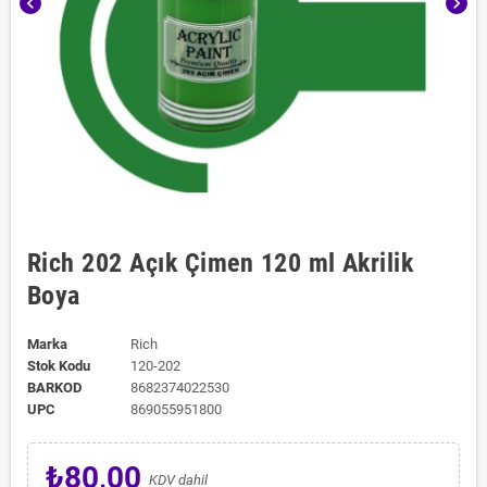
chevron_left
chevron_right
Rich 202 Açık Çimen 120 ml Akrilik
Boya
Marka
Rich
Stok Kodu
120-202
BARKOD
8682374022530
UPC
869055951800
₺80,00
KDV dahil