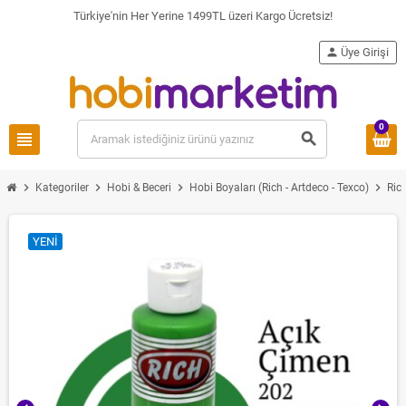
Türkiye'nin Her Yerine 1499TL üzeri Kargo Ücretsiz!
person
Üye Girişi
0
view_headline
search
chevron_right
chevron_right
chevron_right
chevron_right
Kategoriler
Hobi & Beceri
Hobi Boyaları (Rich - Artdeco - Texco)
Ric
YENI