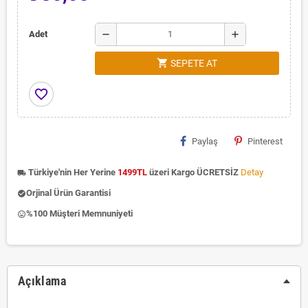
remove
add
Adet
shopping_cart
SEPETE AT
favorite_border
Paylaş
Pinterest
Türkiye'nin Her Yerine
1499TL
üzeri Kargo ÜCRETSİZ
Detay
local_shipping
Orjinal Ürün Garantisi
check_circle
%100 Müşteri Memnuniyeti
insert_emoticon
Açıklama