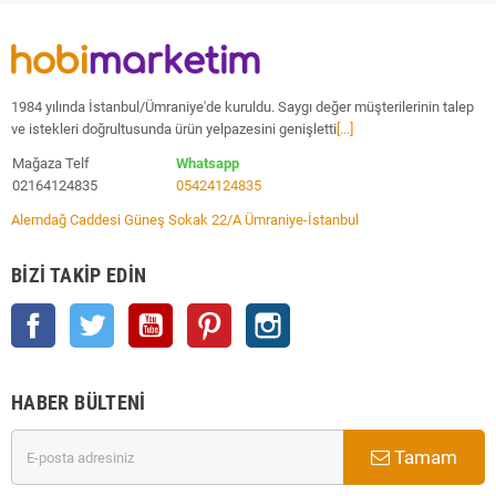
1984 yılında İstanbul/Ümraniye'de kuruldu. Saygı değer müşterilerinin talep
ve istekleri doğrultusunda ürün yelpazesini genişletti
[...]
Mağaza Telf
Whatsapp
02164124835
05424124835
Alemdağ Caddesi Güneş Sokak 22/A Ümraniye-İstanbul
BIZI TAKIP EDIN
Facebook
Twitter
YouTube
Pinterest
Instagram
HABER BÜLTENI
Tamam