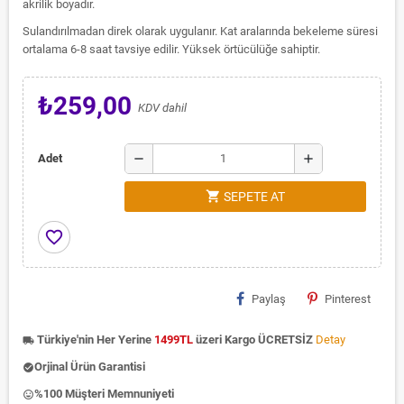
akrilik boyadır.
Sulandırılmadan direk olarak uygulanır. Kat aralarında bekeleme süresi
ortalama 6-8 saat tavsiye edilir. Yüksek örtücülüğe sahiptir.
₺259,00
KDV dahil
remove
add
Adet
shopping_cart
SEPETE AT
favorite_border
Paylaş
Pinterest
Türkiye'nin Her Yerine
1499TL
üzeri Kargo ÜCRETSİZ
Detay
local_shipping
Orjinal Ürün Garantisi
check_circle
%100 Müşteri Memnuniyeti
insert_emoticon