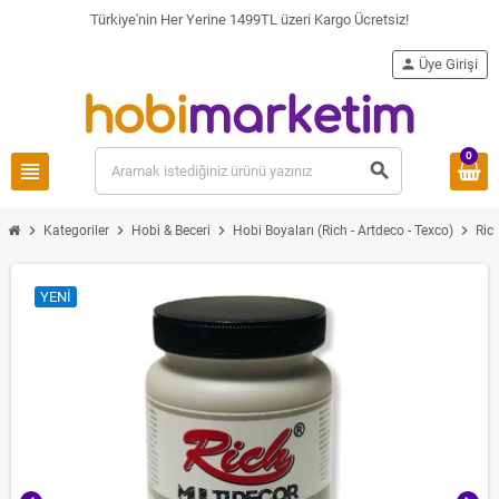
Türkiye'nin Her Yerine 1499TL üzeri Kargo Ücretsiz!
person
Üye Girişi
0
view_headline
search
chevron_right
chevron_right
chevron_right
chevron_right
Kategoriler
Hobi & Beceri
Hobi Boyaları (Rich - Artdeco - Texco)
Ric
YENI