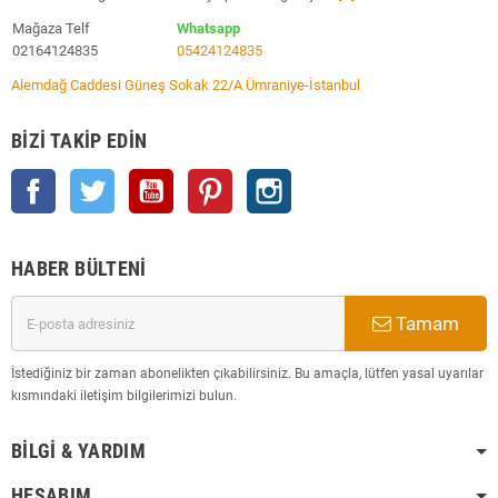
Mağaza Telf
Whatsapp
02164124835
05424124835
Alemdağ Caddesi Güneş Sokak 22/A Ümraniye-İstanbul
BIZI TAKIP EDIN
Facebook
Twitter
YouTube
Pinterest
Instagram
HABER BÜLTENI
Tamam
İstediğiniz bir zaman abonelikten çıkabilirsiniz. Bu amaçla, lütfen yasal uyarılar
kısmındaki iletişim bilgilerimizi bulun.
BILGI & YARDIM
HESABIM