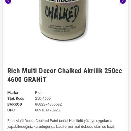
chevron_left
chevron_right
Rich Multi Decor Chalked Akrilik 250cc
4600 GRANiT
Marka
Rich
Stok Kodu
250-4600
BARKOD
8682374065582
UPC
869181470923
Rich Multi Decor Chalked Paint serisi Her türlü yüzeye uygulama
yapabileceğiniz kuruduğunda kadifemsi mat dokusu olan su bazlı