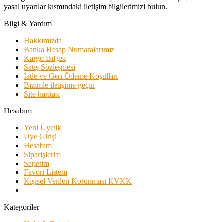
yasal uyarılar kısmındaki iletişim bilgilerimizi bulun.
Bilgi & Yardım
Hakkımızda
Banka Hesap Numaralarımız
Kargo Bilgisi
Satış Sözleşmesi
İade ve Geri Ödeme Koşulları
Bizimle iletişime geçin
Site haritası
Hesabım
Yeni Üyelik
Üye Girişi
Hesabım
Siparişlerim
Sepetim
Favori Listem
Kişisel Verilen Korunması KVKK
Kategoriler