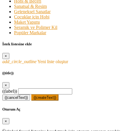
Hobi & Beceri
Sanatsal & Resim
Geleneksel Sanatlar
Çocuklar için Hobi
Maket Yapımı
Seramik ve Polimer Kil
Popüler Markalar
İstek listesine ekle
×
add_circle_outline
Yeni liste oluştur
((title))
×
((label))
((cancelText))
((createText))
Oturum Aç
×