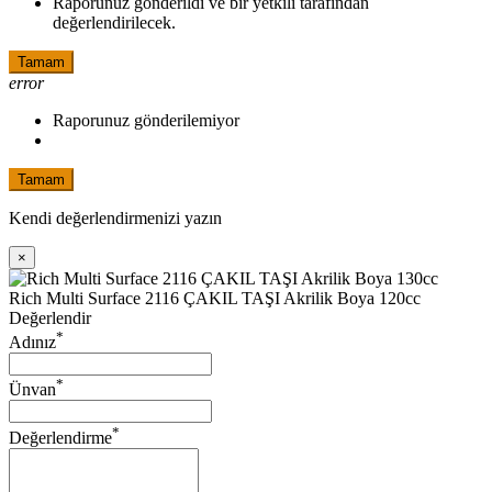
Raporunuz gönderildi ve bir yetkili tarafından
değerlendirilecek.
Tamam
error
Raporunuz gönderilemiyor
Tamam
Kendi değerlendirmenizi yazın
×
Rich Multi Surface 2116 ÇAKIL TAŞI Akrilik Boya 120cc
Değerlendir
*
Adınız
*
Ünvan
*
Değerlendirme