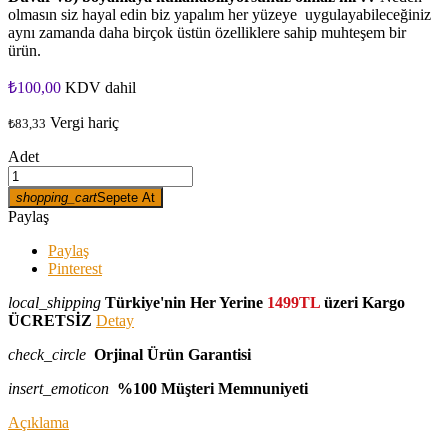
olmasın siz hayal edin biz yapalım her yüzeye uygulayabileceğiniz
aynı zamanda daha birçok üstün özelliklere sahip muhteşem bir
ürün.
₺100,00
KDV dahil
Vergi hariç
₺83,33
Adet
shopping_cart
Sepete At
Paylaş
Paylaş
Pinterest
local_shipping
Türkiye'nin Her Yerine
1499TL
üzeri Kargo
ÜCRETSİZ
Detay
check_circle
Orjinal Ürün Garantisi
insert_emoticon
%100 Müşteri Memnuniyeti
Açıklama