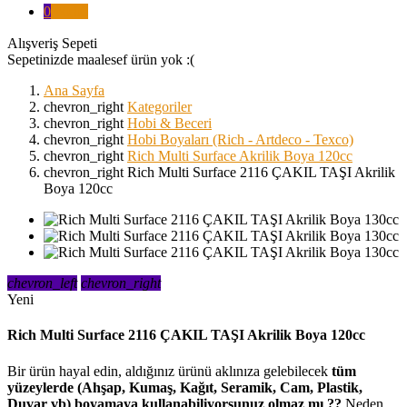
0
₺0,00
Alışveriş Sepeti
Sepetinizde maalesef ürün yok :(
Ana Sayfa
chevron_right
Kategoriler
chevron_right
Hobi & Beceri
chevron_right
Hobi Boyaları (Rich - Artdeco - Texco)
chevron_right
Rich Multi Surface Akrilik Boya 120cc
chevron_right
Rich Multi Surface 2116 ÇAKIL TAŞI Akrilik
Boya 120cc
chevron_left
chevron_right
Yeni
Rich Multi Surface 2116 ÇAKIL TAŞI Akrilik Boya 120cc
Bir ürün hayal edin, aldığınız ürünü aklınıza gelebilecek
tüm
yüzeylerde (Ahşap, Kumaş, Kağıt, Seramik, Cam, Plastik,
Duvar vb) boyamaya kullanabiliyorsunuz olmaz mı ??
Neden