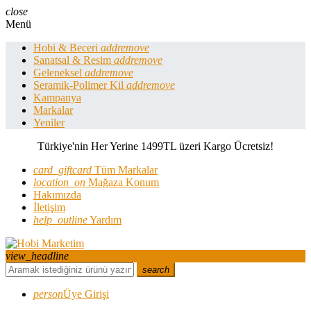
close
Menü
Hobi & Beceri
add
remove
Sanatsal & Resim
add
remove
Geleneksel
add
remove
Seramik-Polimer Kil
add
remove
Kampanya
Markalar
Yeniler
Türkiye'nin Her Yerine 1499TL üzeri Kargo Ücretsiz!
card_giftcard
Tüm Markalar
location_on
Mağaza Konum
Hakımızda
İletişim
help_outline
Yardım
view_headline
search
person
Üye Girişi