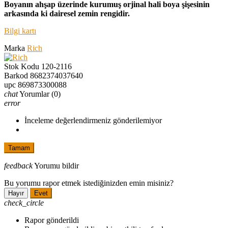
Boyanın ahşap üzerinde kurumuş orjinal hali boya şişesinin
arkasında ki dairesel zemin rengidir.
Bilgi kartı
Marka
Rich
Stok Kodu
120-2116
Barkod
8682374037640
upc
869873300088
chat
Yorumlar
(0)
error
İnceleme değerlendirmeniz gönderilemiyor
Tamam
feedback
Yorumu bildir
Bu yorumu rapor etmek istediğinizden emin misiniz?
Hayır
Evet
check_circle
Rapor gönderildi