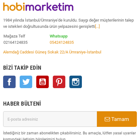
1984 yılında İstanbul/Ümraniye'de kuruldu. Saygı değer müşterilerinin talep
ve istekleri doğrultusunda ürün yelpazesini genişletti
[...]
Mağaza Telf
Whatsapp
02164124835
05424124835
Alemdağ Caddesi Güneş Sokak 22/A Ümraniye-İstanbul
BIZI TAKIP EDIN
Facebook
Twitter
YouTube
Pinterest
Instagram
HABER BÜLTENI
Tamam
İstediğiniz bir zaman abonelikten çıkabilirsiniz. Bu amaçla, lütfen yasal uyarılar
kısmındaki iletişim bilgilerimizi bulun.