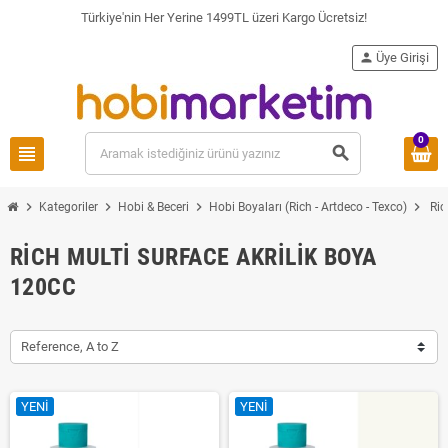
Türkiye'nin Her Yerine 1499TL üzeri Kargo Ücretsiz!
person
Üye Girişi
0
view_headline
search
chevron_right
chevron_right
chevron_right
chevron_right
Kategoriler
Hobi & Beceri
Hobi Boyaları (Rich - Artdeco - Texco)
Ric
RICH MULTI SURFACE AKRILIK BOYA
120CC
Reference, A to Z
YENI
YENI