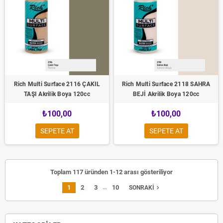
Rich Multi Surface 2116 ÇAKIL
Rich Multi Surface 2118 SAHRA
TAŞI Akrilik Boya 120cc
BEJİ Akrilik Boya 120cc
₺100,00
₺100,00
SEPETE AT
SEPETE AT
Toplam 117 üründen 1-12 arası gösteriliyor
…
1
2
3
10
navigate_next
SONRAKI