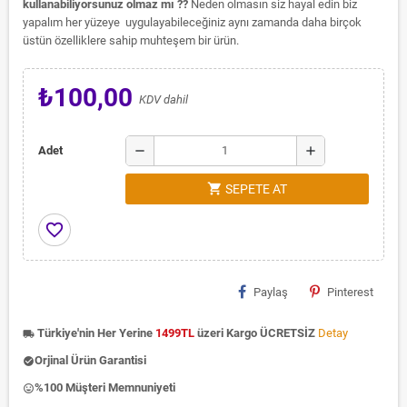
kullanabiliyorsunuz olmaz mı ??
Neden olmasın siz hayal edin biz
yapalım her yüzeye uygulayabileceğiniz aynı zamanda daha birçok
üstün özelliklere sahip muhteşem bir ürün.
₺100,00
KDV dahil
remove
add
Adet
shopping_cart
SEPETE AT
favorite_border
Paylaş
Pinterest
Türkiye'nin Her Yerine
1499TL
üzeri Kargo ÜCRETSİZ
Detay
local_shipping
Orjinal Ürün Garantisi
check_circle
%100 Müşteri Memnuniyeti
insert_emoticon