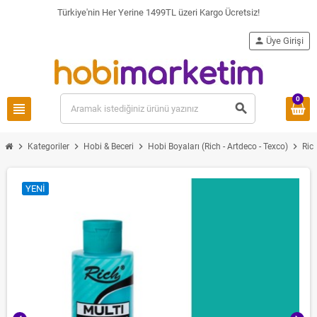
Türkiye'nin Her Yerine 1499TL üzeri Kargo Ücretsiz!
person
Üye Girişi
0
view_headline
search
chevron_right
chevron_right
chevron_right
chevron_right
Kategoriler
Hobi & Beceri
Hobi Boyaları (Rich - Artdeco - Texco)
Ric
YENI