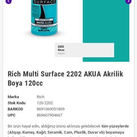
chevron_left
chevron_right
Rich Multi Surface 2202 AKUA Akrilik
Boya 120cc
Marka
Rich
Stok Kodu
120-2202
BARKOD
8691069051809
UPC
869607904667
Bir ürün hayal edin, aldığınız ürünü aklınıza gelebilecek
tüm yüzeylerde
(Ahşap, Kumaş, Kağıt, Seramik, Cam, Plastik, Duvar vb) boyamaya