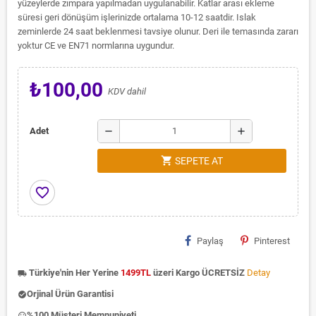
yüzeylerde zımpara yapılmadan uygulanabilir. Katlar arası ekleme
süresi geri dönüşüm işlerinizde ortalama 10-12 saatdir. Islak
zeminlerde 24 saat beklenmesi tavsiye olunur. Deri ile temasında zararı
yoktur CE ve EN71 normlarına uygundur.
₺100,00
KDV dahil
remove
add
Adet
shopping_cart
SEPETE AT
favorite_border
Paylaş
Pinterest
Türkiye'nin Her Yerine
1499TL
üzeri Kargo ÜCRETSİZ
Detay
local_shipping
Orjinal Ürün Garantisi
check_circle
%100 Müşteri Memnuniyeti
insert_emoticon