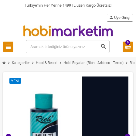
Türkiye'nin Her Yerine 1499TL üzeri Kargo Ücretsiz!
person
Üye Girişi
0
view_headline
search
chevron_right
chevron_right
chevron_right
chevron_right
Kategoriler
Hobi & Beceri
Hobi Boyaları (Rich - Artdeco - Texco)
Ric
YENI