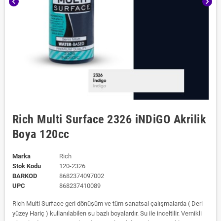
chevron_left
chevron_right
Rich Multi Surface 2326 iNDiGO Akrilik
Boya 120cc
Marka
Rich
Stok Kodu
120-2326
BARKOD
8682374097002
UPC
868237410089
Rich Multi Surface geri dönüşüm ve tüm sanatsal çalışmalarda ( Deri
yüzey Hariç ) kullanılabilen su bazlı boyalardır. Su ile inceltilir. Vernikli