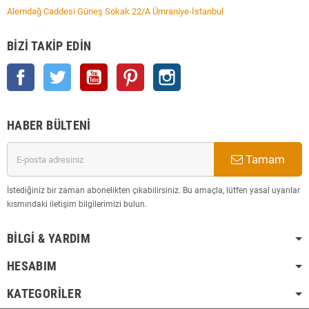
Alemdağ Caddesi Güneş Sokak 22/A Ümraniye-İstanbul
BIZI TAKIP EDIN
Facebook
Twitter
YouTube
Pinterest
Instagram
HABER BÜLTENI
Tamam
İstediğiniz bir zaman abonelikten çıkabilirsiniz. Bu amaçla, lütfen yasal uyarılar
kısmındaki iletişim bilgilerimizi bulun.
BILGI & YARDIM
HESABIM
KATEGORILER