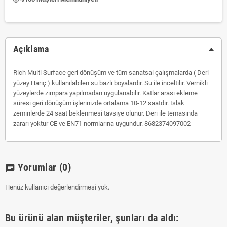
Açıklama
Rich Multi Surface geri dönüşüm ve tüm sanatsal çalışmalarda ( Deri
yüzey Hariç ) kullanılabilen su bazlı boyalardır. Su ile inceltilir. Vernikli
yüzeylerde zımpara yapılmadan uygulanabilir. Katlar arası ekleme
süresi geri dönüşüm işlerinizde ortalama 10-12 saatdir. Islak
zeminlerde 24 saat beklenmesi tavsiye olunur. Deri ile temasında
zararı yoktur CE ve EN71 normlarına uygundur. 8682374097002
Yorumlar
(0)
chat
Henüz kullanıcı değerlendirmesi yok.
Bu ürünü alan müşteriler, şunları da aldı: