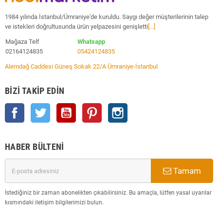
1984 yılında İstanbul/Ümraniye'de kuruldu. Saygı değer müşterilerinin talep
ve istekleri doğrultusunda ürün yelpazesini genişletti
[...]
Mağaza Telf
Whatsapp
02164124835
05424124835
Alemdağ Caddesi Güneş Sokak 22/A Ümraniye-İstanbul
BIZI TAKIP EDIN
Facebook
Twitter
YouTube
Pinterest
Instagram
HABER BÜLTENI
Tamam
İstediğiniz bir zaman abonelikten çıkabilirsiniz. Bu amaçla, lütfen yasal uyarılar
kısmındaki iletişim bilgilerimizi bulun.