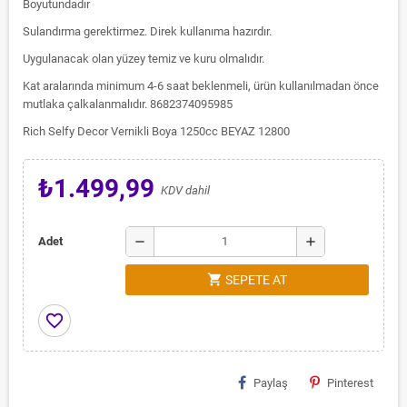
Boyutundadır
Sulandırma gerektirmez. Direk kullanıma hazırdır.
Uygulanacak olan yüzey temiz ve kuru olmalıdır.
Kat aralarında minimum 4-6 saat beklenmeli, ürün kullanılmadan önce
mutlaka çalkalanmalıdır. 8682374095985
Rich Selfy Decor Vernikli Boya 1250cc BEYAZ 12800
₺1.499,99
KDV dahil
remove
add
Adet
shopping_cart
SEPETE AT
favorite_border
Paylaş
Pinterest