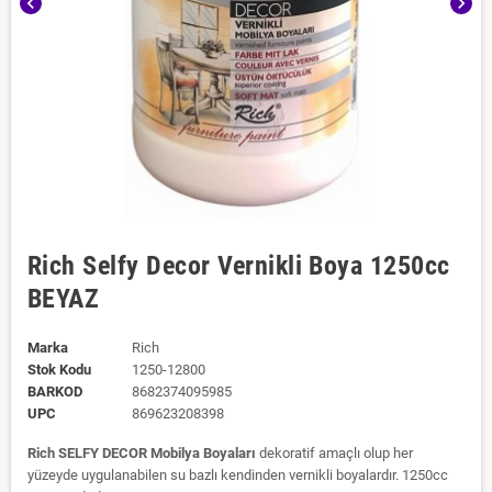
chevron_left
chevron_right
Rich Selfy Decor Vernikli Boya 1250cc
BEYAZ
Marka
Rich
Stok Kodu
1250-12800
BARKOD
8682374095985
UPC
869623208398
Rich SELFY DECOR Mobilya Boyaları
dekoratif amaçlı olup her
yüzeyde uygulanabilen su bazlı kendinden vernikli boyalardır. 1250cc