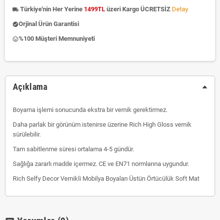
Türkiye'nin Her Yerine
1499TL
üzeri Kargo ÜCRETSİZ
Detay
local_shipping
Orjinal Ürün Garantisi
check_circle
%100 Müşteri Memnuniyeti
insert_emoticon
Açıklama
Boyama işlemi sonucunda ekstra bir vernik gerektirmez.
Daha parlak bir görünüm istenirse üzerine Rich High Gloss vernik
sürülebilir.
Tam sabitlenme süresi ortalama 4-5 gündür.
Sağlığa zararlı madde içermez. CE ve EN71 normlarına uygundur.
Rich Selfy Decor Vernikli Mobilya Boyaları Üstün Örtücülük Soft Mat