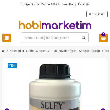
Türkiye'nin Her Yerine 1499TL üzeri Kargo Ücretsiz!
person
Üye Girişi
0
view_headline
search
chevron_right
chevron_right
chevron_right
chevron_right
Kategoriler
Hobi & Beceri
Hobi Boyaları (Rich - Artdeco - Texco)
Ric
YENI