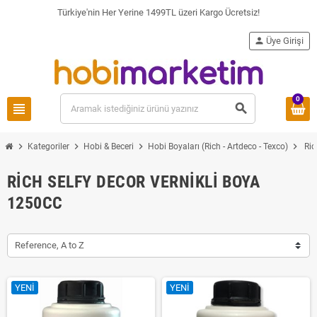
Türkiye'nin Her Yerine 1499TL üzeri Kargo Ücretsiz!
person
Üye Girişi
0
view_headline
search
chevron_right
chevron_right
chevron_right
chevron_right
Kategoriler
Hobi & Beceri
Hobi Boyaları (Rich - Artdeco - Texco)
Ric
RICH SELFY DECOR VERNIKLI BOYA
1250CC
Reference, A to Z
YENI
YENI