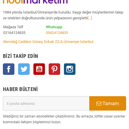
1984 yılında İstanbul/Ümraniye'de kuruldu. Saygı değer müşterilerinin talep
ve istekleri doğrultusunda ürün yelpazesini genişletti
[...]
Mağaza Telf
Whatsapp
02164124835
05424124835
Alemdağ Caddesi Güneş Sokak 22/A Ümraniye-İstanbul
BIZI TAKIP EDIN
Facebook
Twitter
YouTube
Pinterest
Instagram
HABER BÜLTENI
Tamam
İstediğiniz bir zaman abonelikten çıkabilirsiniz. Bu amaçla, lütfen yasal uyarılar
kısmındaki iletişim bilgilerimizi bulun.