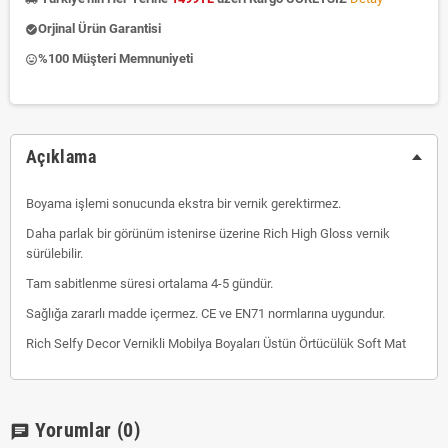
Orjinal Ürün Garantisi
check_circle
%100 Müşteri Memnuniyeti
insert_emoticon
Açıklama
Boyama işlemi sonucunda ekstra bir vernik gerektirmez.
Daha parlak bir görünüm istenirse üzerine Rich High Gloss vernik
sürülebilir.
Tam sabitlenme süresi ortalama 4-5 gündür.
Sağlığa zararlı madde içermez. CE ve EN71 normlarına uygundur.
Rich Selfy Decor Vernikli Mobilya Boyaları Üstün Örtücülük Soft Mat
Yorumlar
(0)
chat