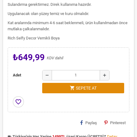
Sulandırma gerektirmez. Direk kullanıma hazırdır.
Uygulanacak olan yüzey temiz ve kuru olmalıdır.
Kat aralarında minimum 4-6 saat beklenmeli, ürün kullanılmadan önce
mutlaka çalkalanmalıdır.
Rich Selfy Decor Vernikli Boya
₺649,99
KDV dahil
remove
add
Adet
shopping_cart
SEPETE AT
favorite_border
Paylaş
Pinterest
Türkiye'nin Her Yerine
1499TL
üzeri Kargo ÜCRETSİZ
Detay
local_shipping