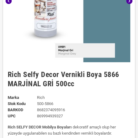
chevron_left
chevron_right
Rich Selfy Decor Vernikli Boya 5866
MARJİNAL GRİ 500cc
Marka
Rich
Stok Kodu
500-5866
BARKOD
8682374095916
UPC
869994939327
Rich SELFY DECOR Mobilya Boyaları
dekoratif amaçlı olup her
yüzeyde uygulanabilen su bazlı kendinden vernikli boyalardır.