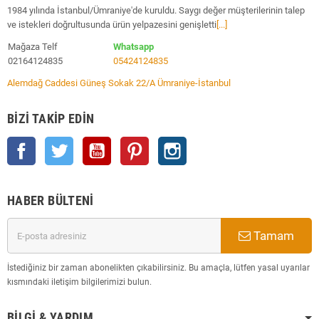
1984 yılında İstanbul/Ümraniye'de kuruldu. Saygı değer müşterilerinin talep
ve istekleri doğrultusunda ürün yelpazesini genişletti
[...]
Mağaza Telf
Whatsapp
02164124835
05424124835
Alemdağ Caddesi Güneş Sokak 22/A Ümraniye-İstanbul
BIZI TAKIP EDIN
Facebook
Twitter
YouTube
Pinterest
Instagram
HABER BÜLTENI
Tamam
İstediğiniz bir zaman abonelikten çıkabilirsiniz. Bu amaçla, lütfen yasal uyarılar
kısmındaki iletişim bilgilerimizi bulun.
BILGI & YARDIM