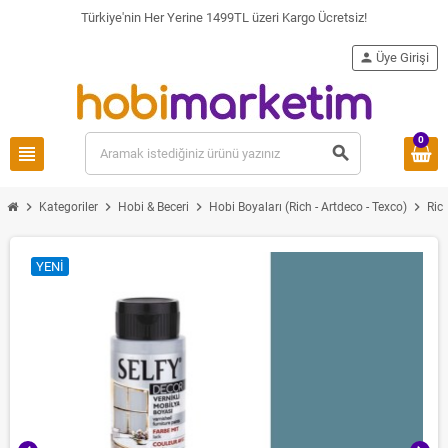
Türkiye'nin Her Yerine 1499TL üzeri Kargo Ücretsiz!
person
Üye Girişi
0
view_headline
search
chevron_right
chevron_right
chevron_right
chevron_right
Kategoriler
Hobi & Beceri
Hobi Boyaları (Rich - Artdeco - Texco)
Ric
YENI