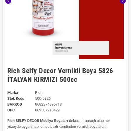
chevron_left
chevron_right
Rich Selfy Decor Vernikli Boya 5826
İTALYAN KIRMIZI 500cc
Marka
Rich
Stok Kodu
500-5826
BARKOD
8682374095718
UPC
869507918429
Rich SELFY DECOR Mobilya Boyaları
dekoratif amaçlı olup her
yüzeyde uygulanabilen su bazlı kendinden vernikli boyalardır.