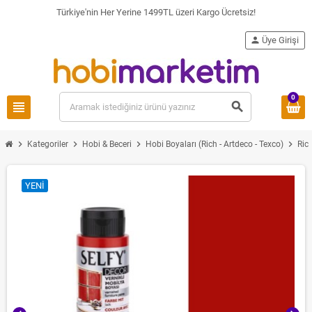
Türkiye'nin Her Yerine 1499TL üzeri Kargo Ücretsiz!
person
Üye Girişi
0
view_headline
search
chevron_right
chevron_right
chevron_right
chevron_right
Kategoriler
Hobi & Beceri
Hobi Boyaları (Rich - Artdeco - Texco)
Ric
YENI