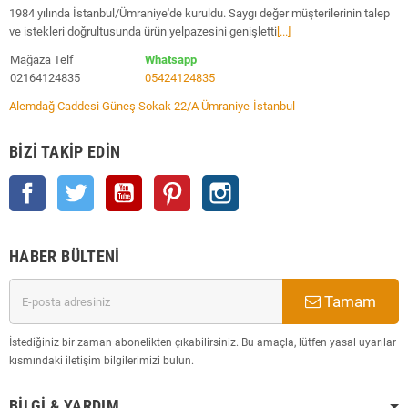
1984 yılında İstanbul/Ümraniye'de kuruldu. Saygı değer müşterilerinin talep
ve istekleri doğrultusunda ürün yelpazesini genişletti
[...]
Mağaza Telf
Whatsapp
02164124835
05424124835
Alemdağ Caddesi Güneş Sokak 22/A Ümraniye-İstanbul
BIZI TAKIP EDIN
Facebook
Twitter
YouTube
Pinterest
Instagram
HABER BÜLTENI
Tamam
İstediğiniz bir zaman abonelikten çıkabilirsiniz. Bu amaçla, lütfen yasal uyarılar
kısmındaki iletişim bilgilerimizi bulun.
BILGI & YARDIM