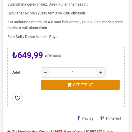
Sulandırma gerektirmez. Direk kullanıma hazırdır.
Uygulanacak olan yüzey temiz ve kuru olmalıdır.
Kat aralarında minimum 4-6 saat beklenmeli, ürün kullanılmadan önce
mutlaka çalkalanmalıdır.
Rich Selfy Decor Vernikli Boya
₺649,99
KDV dahil
remove
add
Adet
shopping_cart
SEPETE AT
favorite_border
Paylaş
Pinterest
Türkiye'nin Her Yerine
1499TL
üzeri Kargo ÜCRETSİZ
Detay
local_shipping