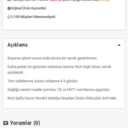
Orjinal Ürün Garantisi
check_circle
%100 Müşteri Memnuniyeti
insert_emoticon
Açıklama
Boyama işlemi sonucunda ekstra bir vernik gerektirmez.
Daha parlak bir görünüm istenirse üzerine Rich High Gloss vernik
sürülebilir.
Tam sabitlenme süresi ortalama 4-5 gündür.
Sağlığa zararlı madde içermez. CE ve EN71 normlarına uygundur.
Rich Selfy Decor Vernikli Mobilya Boyaları Üstün Örtücülük Soft Mat
Yorumlar
(0)
chat