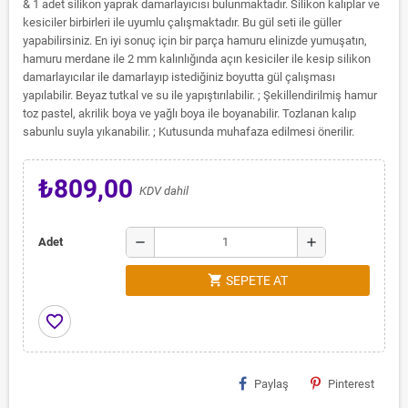
& 1 adet silikon yaprak damarlayıcısı bulunmaktadır. Silikon kalıplar ve
kesiciler birbirleri ile uyumlu çalışmaktadır. Bu gül seti ile güller
yapabilirsiniz. En iyi sonuç için bir parça hamuru elinizde yumuşatın,
hamuru merdane ile 2 mm kalınlığında açın kesiciler ile kesip silikon
damarlayıcılar ile damarlayıp istediğiniz boyutta gül çalışması
yapılabilir. Beyaz tutkal ve su ile yapıştırılabilir. ; Şekillendirilmiş hamur
toz pastel, akrilik boya ve yağlı boya ile boyanabilir. Tozlanan kalıp
sabunlu suyla yıkanabilir. ; Kutusunda muhafaza edilmesi önerilir.
₺809,00
KDV dahil
remove
add
Adet
shopping_cart
SEPETE AT
favorite_border
Paylaş
Pinterest