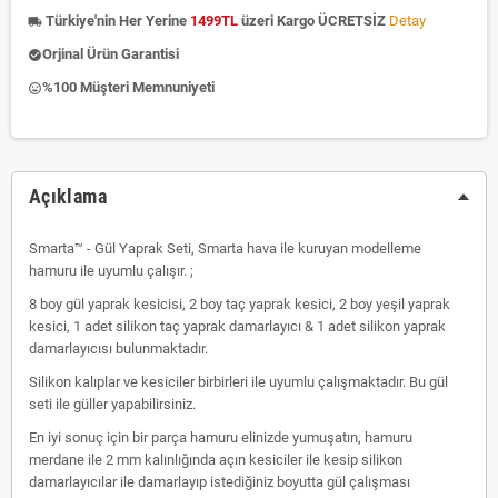
Türkiye'nin Her Yerine
1499TL
üzeri Kargo ÜCRETSİZ
Detay
local_shipping
Orjinal Ürün Garantisi
check_circle
%100 Müşteri Memnuniyeti
insert_emoticon
Açıklama
Smarta™ - Gül Yaprak Seti, Smarta hava ile kuruyan modelleme
hamuru ile uyumlu çalışır. ;
8 boy gül yaprak kesicisi, 2 boy taç yaprak kesici, 2 boy yeşil yaprak
kesici, 1 adet silikon taç yaprak damarlayıcı & 1 adet silikon yaprak
damarlayıcısı bulunmaktadır.
Silikon kalıplar ve kesiciler birbirleri ile uyumlu çalışmaktadır. Bu gül
seti ile güller yapabilirsiniz.
En iyi sonuç için bir parça hamuru elinizde yumuşatın, hamuru
merdane ile 2 mm kalınlığında açın kesiciler ile kesip silikon
damarlayıcılar ile damarlayıp istediğiniz boyutta gül çalışması