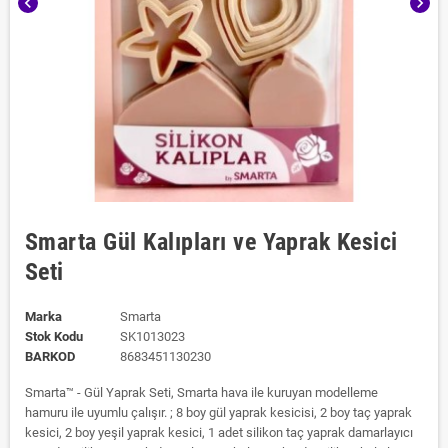
chevron_left
chevron_right
Smarta Gül Kalıpları ve Yaprak Kesici
Seti
Marka
Smarta
Stok Kodu
SK1013023
BARKOD
8683451130230
Smarta™ - Gül Yaprak Seti, Smarta hava ile kuruyan modelleme
hamuru ile uyumlu çalışır. ; 8 boy gül yaprak kesicisi, 2 boy taç yaprak
kesici, 2 boy yeşil yaprak kesici, 1 adet silikon taç yaprak damarlayıcı