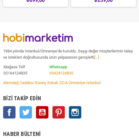
₺699,00
₺259,00
1984 yılında İstanbul/Ümraniye'de kuruldu. Saygı değer müşterilerinin talep
ve istekleri doğrultusunda ürün yelpazesini genişletti
[...]
Mağaza Telf
Whatsapp
02164124835
05424124835
Alemdağ Caddesi Güneş Sokak 22/A Ümraniye-İstanbul
BIZI TAKIP EDIN
Facebook
Twitter
YouTube
Pinterest
Instagram
HABER BÜLTENI