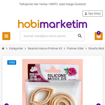
Türkiye'nin Her Yerine 1499TL üzeri Kargo Ücretsiz!
person
Üye Girişi
0
view_headline
search
chevron_right
chevron_right
chevron_right
chevron_right
Kategoriler
Seramik Hamur-Polimer Kil
Polimer Killer
Smarta Model
YENI