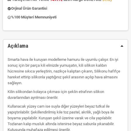
Orjinal Ürün Garantisi
check_circle
%100 Müşteri Memnuniyeti
insert_emoticon
Açıklama
Smarta hava ile kuruyan modelleme hamuru ile uyumlu çalışır. En iyi
sonuç için bir parça kili elinizde yumuşatın, kili silikon kalıbın
hücresine sıkıca yerleştirin, nazikçe kalıptan çıkarın, Silikonu hafifçe
hareket ettirip silikonla yaptığınız şekil arasının açılıp hava almasını
sağlayın.
Kilin silikondan kolayca çıkması için şeklin etrafının silikon
duvarlarından ayrılması önerilir.
Kullanacak yüzey cam ise suyla diğer yüzeyleri beyaz tutkal ile
yapıştırılabilir. Şekillendirilmiş kile toz pastel, akrilik, yağlı boya ile
boyama yapılabilir. Kuruyan şekil üzerine varak ve cila yapılabilir.
Tozlanan kalıp musluk altında istenirse beyaz sabunla yıkanabilir.
Kutusunda muhafaza edilmesi önerilir.