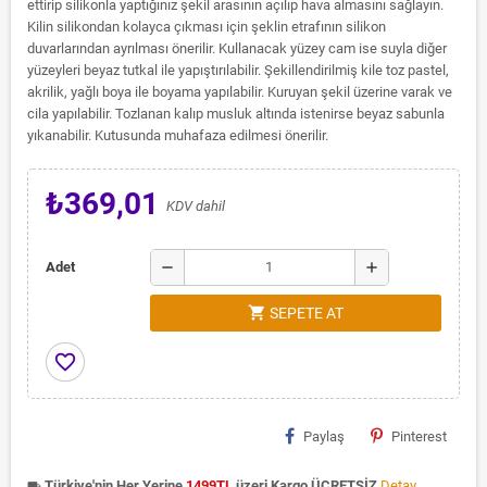
ettirip silikonla yaptığınız şekil arasının açılıp hava almasını sağlayın.
Kilin silikondan kolayca çıkması için şeklin etrafının silikon
duvarlarından ayrılması önerilir. Kullanacak yüzey cam ise suyla diğer
yüzeyleri beyaz tutkal ile yapıştırılabilir. Şekillendirilmiş kile toz pastel,
akrilik, yağlı boya ile boyama yapılabilir. Kuruyan şekil üzerine varak ve
cila yapılabilir. Tozlanan kalıp musluk altında istenirse beyaz sabunla
yıkanabilir. Kutusunda muhafaza edilmesi önerilir.
₺369,01
KDV dahil
remove
add
Adet
shopping_cart
SEPETE AT
favorite_border
Paylaş
Pinterest
Türkiye'nin Her Yerine
1499TL
üzeri Kargo ÜCRETSİZ
Detay
local_shipping