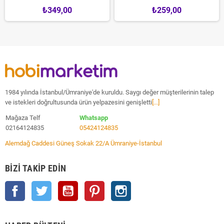
₺349,00
₺259,00
1984 yılında İstanbul/Ümraniye'de kuruldu. Saygı değer müşterilerinin talep
ve istekleri doğrultusunda ürün yelpazesini genişletti
[...]
Mağaza Telf
Whatsapp
02164124835
05424124835
Alemdağ Caddesi Güneş Sokak 22/A Ümraniye-İstanbul
BIZI TAKIP EDIN
Facebook
Twitter
YouTube
Pinterest
Instagram