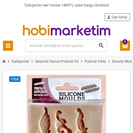
Türkiye'nin Her Yerine 1499TL üzeri Kargo Ücretsiz!
person
Üye Girişi
0
view_headline
search
chevron_right
chevron_right
chevron_right
chevron_right
Kategoriler
Seramik Hamur-Polimer Kil
Polimer Killer
Smarta Model
YENI