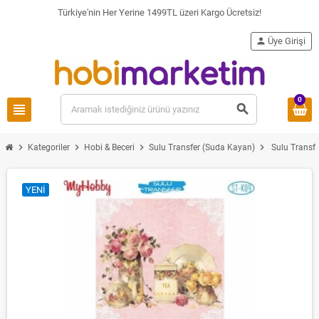
Türkiye'nin Her Yerine 1499TL üzeri Kargo Ücretsiz!
person
Üye Girişi
0
view_headline
search
chevron_right
chevron_right
chevron_right
chevron_right
Kategoriler
Hobi & Beceri
Sulu Transfer (Suda Kayan)
Sulu Transf
YENI