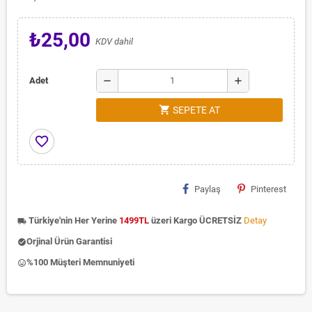
₺25,00
KDV dahil
remove
add
Adet
shopping_cart
SEPETE AT
favorite_border
Paylaş
Pinterest
Türkiye'nin Her Yerine
1499TL
üzeri Kargo ÜCRETSİZ
Detay
local_shipping
Orjinal Ürün Garantisi
check_circle
%100 Müşteri Memnuniyeti
insert_emoticon