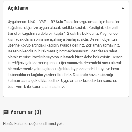
Açıklama
Uygulaması NASIL YAPILIR? Sulu Transfer uygulaması için transfer
kağıdınızı objenize uygun olacak şekilde kesiniz. Kestiğiniz desenli
transfer kağıdını su dolu bir kapta 1-2 dakika bekletiniz. Kağıt önce
kıvrılacak daha sonra ise açılmaya başlayacaktır. Deseni objenizin
üzerine koyup altındaki kağıdı yavaşça çekiniz. Zorlama yapmayınız.
Desenin kendisini bırakması için tırnaklamayınız. Eğer desen rahat
olarak zemine kaydırılamıyorsa ıslatarak biraz daha bekleyiniz. Deseni
istediğiniz şekilde yerleştiriniz. Eğer yanınızda desendeki suyu alacak
bir malzemeniz yoksa çıkan kağıdı katlayıp desendeki suyu ve hava
kabarcıklarını kağıdın yardımı ile siliniz. Desende hava kabarcığı
kalmamasına çok dikkat ediniz. Uygulamanız kuruduktan sonra su
bazlı vernik ile koruma altına alınız.
Yorumlar
(0)
chat
Henüz kullanıcı değerlendirmesi yok.