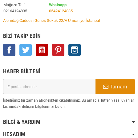
Mağaza Telf
Whatsapp
02164124835
05424124835
Alemdağ Caddesi Güneş Sokak 22/A Ümraniye-İstanbul
BIZI TAKIP EDIN
Facebook
Twitter
YouTube
Pinterest
Instagram
HABER BÜLTENI
Tamam
İstediğiniz bir zaman abonelikten çıkabilirsiniz. Bu amaçla, lütfen yasal uyarılar
kısmındaki iletişim bilgilerimizi bulun.
BILGI & YARDIM
HESABIM