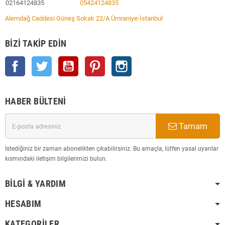
02164124835
05424124835
Alemdağ Caddesi Güneş Sokak 22/A Ümraniye-İstanbul
BIZI TAKIP EDIN
Facebook
Twitter
YouTube
Pinterest
Instagram
HABER BÜLTENI
Tamam
İstediğiniz bir zaman abonelikten çıkabilirsiniz. Bu amaçla, lütfen yasal uyarılar
kısmındaki iletişim bilgilerimizi bulun.
BILGI & YARDIM
HESABIM
KATEGORILER