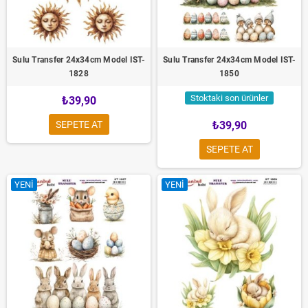
Sulu Transfer 24x34cm Model IST-
Sulu Transfer 24x34cm Model IST-
1828
1850
Stoktaki son ürünler
₺39,90
SEPETE AT
₺39,90
SEPETE AT
YENI
YENI