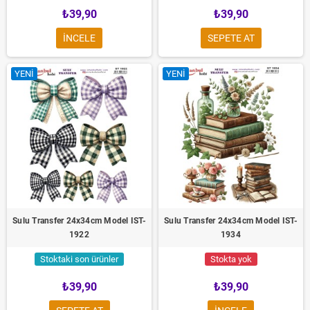
₺39,90
₺39,90
INCELE
SEPETE AT
YENI
YENI
Sulu Transfer 24x34cm Model IST-
Sulu Transfer 24x34cm Model IST-
1922
1934
Stoktaki son ürünler
Stokta yok
₺39,90
₺39,90