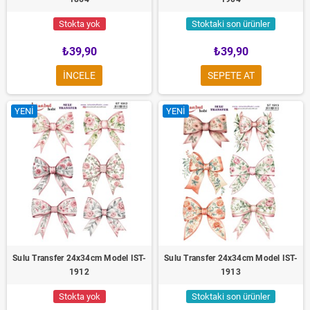
Stokta yok
Stoktaki son ürünler
₺39,90
₺39,90
INCELE
SEPETE AT
YENI
YENI
Sulu Transfer 24x34cm Model IST-
Sulu Transfer 24x34cm Model IST-
1912
1913
Stokta yok
Stoktaki son ürünler