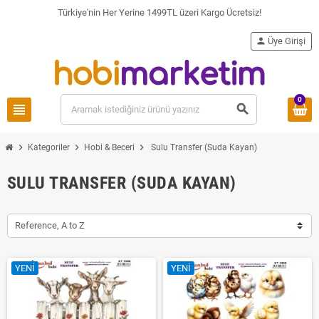
Türkiye'nin Her Yerine 1499TL üzeri Kargo Ücretsiz!
person
Üye Girişi
0
view_headline
search
chevron_right
chevron_right
chevron_right
Kategoriler
Hobi & Beceri
Sulu Transfer (Suda Kayan)
SULU TRANSFER (SUDA KAYAN)
Reference, A to Z
YENI
YENI