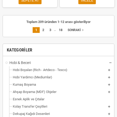
SEPETE AT
INCELE
Toplam 209 üründen 1-12 arası gösteriliyor
…
1
2
3
18
navigate_next
SONRAKI
KATEGORILER
Hobi & Beceri
Hobi Boyaları (Rich - Artdeco - Texco)
Hobi Yardımcı (Mediumlar)
Kumaş Boyama
Ahşap Boyama (MDF) Objeler
Esnek Aplik ve Çıtalar
Kolay Transfer Çeşitleri
Dekupaj Kağıdı Desenleri