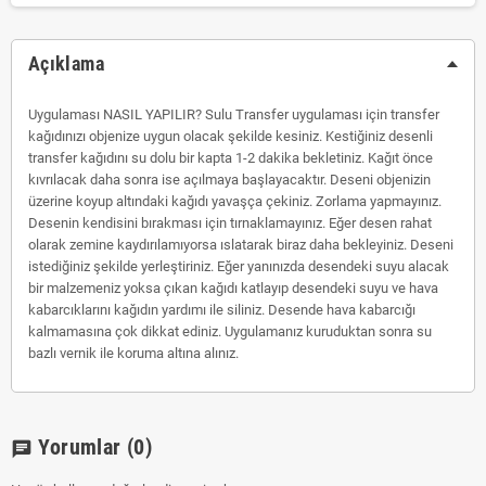
Açıklama
Uygulaması NASIL YAPILIR? Sulu Transfer uygulaması için transfer
kağıdınızı objenize uygun olacak şekilde kesiniz. Kestiğiniz desenli
transfer kağıdını su dolu bir kapta 1-2 dakika bekletiniz. Kağıt önce
kıvrılacak daha sonra ise açılmaya başlayacaktır. Deseni objenizin
üzerine koyup altındaki kağıdı yavaşça çekiniz. Zorlama yapmayınız.
Desenin kendisini bırakması için tırnaklamayınız. Eğer desen rahat
olarak zemine kaydırılamıyorsa ıslatarak biraz daha bekleyiniz. Deseni
istediğiniz şekilde yerleştiriniz. Eğer yanınızda desendeki suyu alacak
bir malzemeniz yoksa çıkan kağıdı katlayıp desendeki suyu ve hava
kabarcıklarını kağıdın yardımı ile siliniz. Desende hava kabarcığı
kalmamasına çok dikkat ediniz. Uygulamanız kuruduktan sonra su
bazlı vernik ile koruma altına alınız.
Yorumlar
(0)
chat