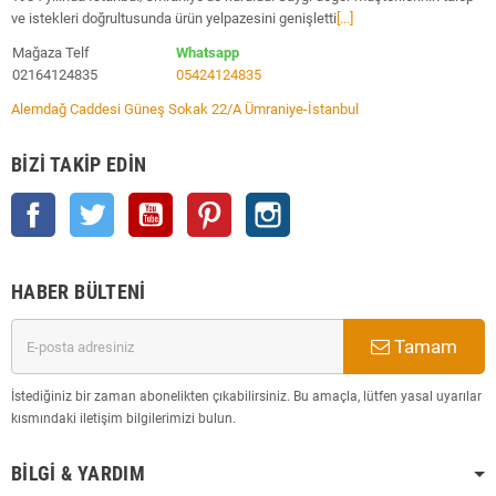
ve istekleri doğrultusunda ürün yelpazesini genişletti
[...]
Mağaza Telf
Whatsapp
02164124835
05424124835
Alemdağ Caddesi Güneş Sokak 22/A Ümraniye-İstanbul
BIZI TAKIP EDIN
Facebook
Twitter
YouTube
Pinterest
Instagram
HABER BÜLTENI
Tamam
İstediğiniz bir zaman abonelikten çıkabilirsiniz. Bu amaçla, lütfen yasal uyarılar
kısmındaki iletişim bilgilerimizi bulun.
BILGI & YARDIM