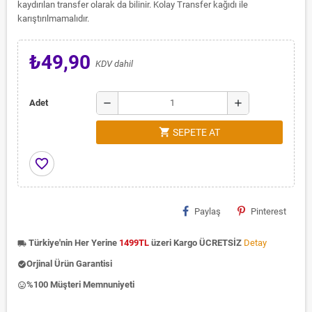
kaydırılan transfer olarak da bilinir. Kolay Transfer kağıdı ile
karıştırılmamalıdır.
₺49,90
KDV dahil
remove
add
Adet
shopping_cart
SEPETE AT
favorite_border
Paylaş
Pinterest
Türkiye'nin Her Yerine
1499TL
üzeri Kargo ÜCRETSİZ
Detay
local_shipping
Orjinal Ürün Garantisi
check_circle
%100 Müşteri Memnuniyeti
insert_emoticon