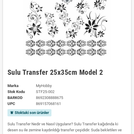
Sulu Transfer 25x35cm Model 2
Marka
MyHobby
Stok Kodu
STF25-002
BARKOD
8692308888675
UPC
869157068161
Stoktaki son ürünler
notifications_active
Sulu Transfer Nedir ve Nasıl Uygulanır? Sulu Transfer kağıdında ki
desen su ile zemine kaydırıldığı transfer çeşididir. Suda bekletilen ve