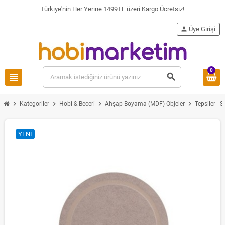
Türkiye'nin Her Yerine 1499TL üzeri Kargo Ücretsiz!
person
Üye Girişi
0
view_headline
search
chevron_right
chevron_right
chevron_right
chevron_right
Kategoriler
Hobi & Beceri
Ahşap Boyama (MDF) Objeler
Tepsiler -
YENI