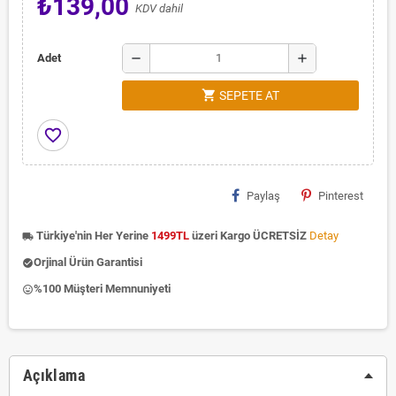
₺139,00
KDV dahil
remove
add
Adet
shopping_cart
SEPETE AT
favorite_border
Paylaş
Pinterest
Türkiye'nin Her Yerine
1499TL
üzeri Kargo ÜCRETSİZ
Detay
local_shipping
Orjinal Ürün Garantisi
check_circle
%100 Müşteri Memnuniyeti
insert_emoticon
Açıklama