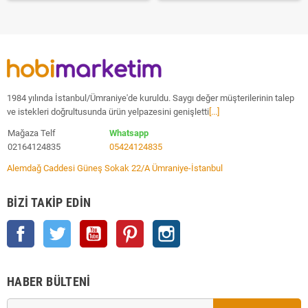
1984 yılında İstanbul/Ümraniye'de kuruldu. Saygı değer müşterilerinin talep
ve istekleri doğrultusunda ürün yelpazesini genişletti
[...]
Mağaza Telf
Whatsapp
02164124835
05424124835
Alemdağ Caddesi Güneş Sokak 22/A Ümraniye-İstanbul
BIZI TAKIP EDIN
Facebook
Twitter
YouTube
Pinterest
Instagram
HABER BÜLTENI