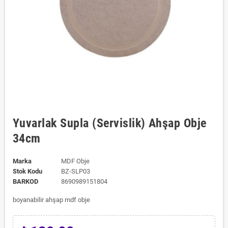
Yuvarlak Supla (Servislik) Ahşap Obje
34cm
Marka
MDF Obje
Stok Kodu
BZ-SLP03
BARKOD
8690989151804
boyanabilir ahşap mdf obje