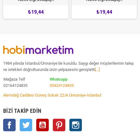
₺19,44
₺19,44
1984 yılında İstanbul/Ümraniye'de kuruldu. Saygı değer müşterilerinin talep
ve istekleri doğrultusunda ürün yelpazesini genişletti
[...]
Mağaza Telf
Whatsapp
02164124835
05424124835
Alemdağ Caddesi Güneş Sokak 22/A Ümraniye-İstanbul
BIZI TAKIP EDIN
Facebook
Twitter
YouTube
Pinterest
Instagram