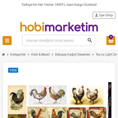
Türkiye'nin Her Yerine 1499TL üzeri Kargo Ücretsiz!
person
Üye Girişi
0
view_headline
search
chevron_right
chevron_right
chevron_right
chevron_right
Kategoriler
Hobi & Beceri
Dekupaj Kağıdı Desenleri
Tex.co Light D
YENI