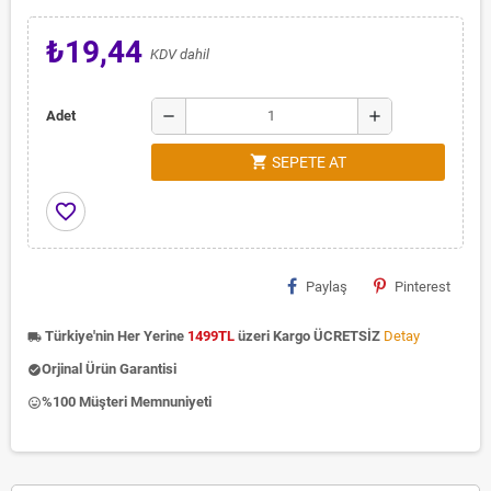
₺19,44
KDV dahil
remove
add
Adet
shopping_cart
SEPETE AT
favorite_border
Paylaş
Pinterest
Türkiye'nin Her Yerine
1499TL
üzeri Kargo ÜCRETSİZ
Detay
local_shipping
Orjinal Ürün Garantisi
check_circle
%100 Müşteri Memnuniyeti
insert_emoticon