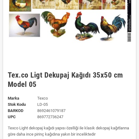
Tex.co Ligt Dekupaj Kağıdı 35x50 cm
Model 05
Marka
Texco
Stok Kodu
LD-05
BARKOD
8692461079187
UPC
869772736247
Texco Light dekopaj kağıdı yapısı özelliği ile klasik dekopaj kağıtlarına
göre daha ince pirinç kağıdına yakın bir inceliktedir