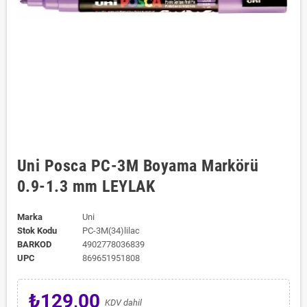
Uni Posca PC-3M Boyama Markörü
0.9-1.3 mm LEYLAK
Marka
Uni
Stok Kodu
PC-3M(34)lilac
BARKOD
4902778036839
UPC
869651951808
₺129,00
KDV dahil