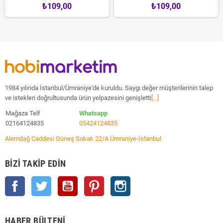
₺109,00
₺109,00
1984 yılında İstanbul/Ümraniye'de kuruldu. Saygı değer müşterilerinin talep
ve istekleri doğrultusunda ürün yelpazesini genişletti
[...]
Mağaza Telf
Whatsapp
02164124835
05424124835
Alemdağ Caddesi Güneş Sokak 22/A Ümraniye-İstanbul
BIZI TAKIP EDIN
Facebook
Twitter
YouTube
Pinterest
Instagram
HABER BÜLTENI