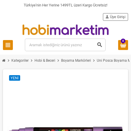
Türkiye'nin Her Yerine 1499TL üzeri Kargo Ücretsiz!
person
Üye Girişi
0
view_headline
search
chevron_right
chevron_right
chevron_right
chevron_right
Kategoriler
Hobi & Beceri
Boyama Markörleri
Uni Posca Boyama Ma
YENI