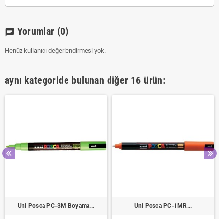
Yorumlar
(0)
chat
Henüz kullanıcı değerlendirmesi yok.
aynı kategoride bulunan diğer 16 ürün:
Uni Posca PC-3M Boyama...
Uni Posca PC-1MR...