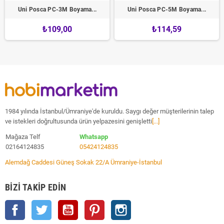
Uni Posca PC-3M Boyama...
Uni Posca PC-5M Boyama...
₺109,00
₺114,59
1984 yılında İstanbul/Ümraniye'de kuruldu. Saygı değer müşterilerinin talep
ve istekleri doğrultusunda ürün yelpazesini genişletti
[...]
Mağaza Telf
Whatsapp
02164124835
05424124835
Alemdağ Caddesi Güneş Sokak 22/A Ümraniye-İstanbul
BIZI TAKIP EDIN
Facebook
Twitter
YouTube
Pinterest
Instagram