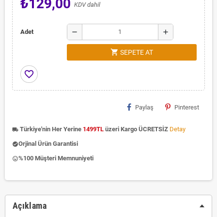
₺129,00
KDV dahil
remove
add
Adet
shopping_cart
SEPETE AT
favorite_border
Paylaş
Pinterest
Türkiye'nin Her Yerine
1499TL
üzeri Kargo ÜCRETSİZ
Detay
local_shipping
Orjinal Ürün Garantisi
check_circle
%100 Müşteri Memnuniyeti
insert_emoticon
Açıklama