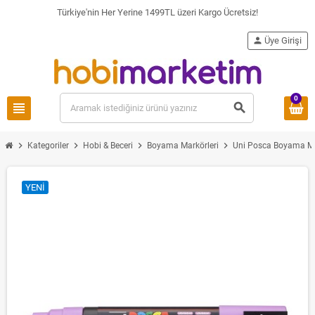
Türkiye'nin Her Yerine 1499TL üzeri Kargo Ücretsiz!
person
Üye Girişi
0
view_headline
search
chevron_right
chevron_right
chevron_right
chevron_right
Kategoriler
Hobi & Beceri
Boyama Markörleri
Uni Posca Boyama Ma
YENI