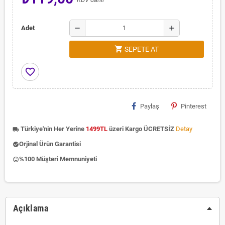
remove
add
Adet
shopping_cart
SEPETE AT
favorite_border
Paylaş
Pinterest
Türkiye'nin Her Yerine
1499TL
üzeri Kargo ÜCRETSİZ
Detay
local_shipping
Orjinal Ürün Garantisi
check_circle
%100 Müşteri Memnuniyeti
insert_emoticon
Açıklama