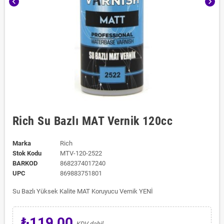
chevron_left
chevron_right
Rich Su Bazlı MAT Vernik 120cc
Marka
Rich
Stok Kodu
MTV-120-2522
BARKOD
8682374017240
UPC
869883751801
Su Bazlı Yüksek Kalite MAT Koruyucu Vernik YENİ
₺119,00
KDV dahil