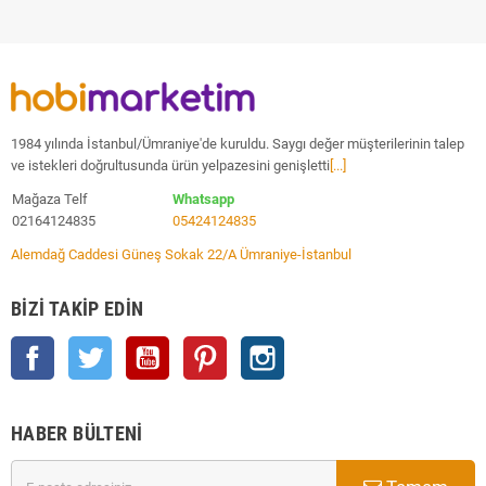
1984 yılında İstanbul/Ümraniye'de kuruldu. Saygı değer müşterilerinin talep
ve istekleri doğrultusunda ürün yelpazesini genişletti
[...]
Mağaza Telf
Whatsapp
02164124835
05424124835
Alemdağ Caddesi Güneş Sokak 22/A Ümraniye-İstanbul
BIZI TAKIP EDIN
Facebook
Twitter
YouTube
Pinterest
Instagram
HABER BÜLTENI