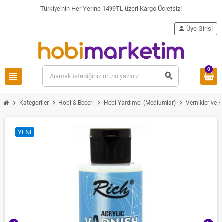
Türkiye'nin Her Yerine 1499TL üzeri Kargo Ücretsiz!
person
Üye Girişi
0
view_headline
search
chevron_right
chevron_right
chevron_right
chevron_right
Kategoriler
Hobi & Beceri
Hobi Yardımcı (Mediumlar)
Vernikler ve 
YENI