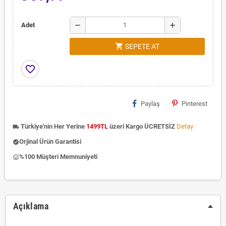
remove
add
Adet
shopping_cart
SEPETE AT
favorite_border
Paylaş
Pinterest
Türkiye'nin Her Yerine
1499TL
üzeri Kargo ÜCRETSİZ
Detay
local_shipping
Orjinal Ürün Garantisi
check_circle
%100 Müşteri Memnuniyeti
insert_emoticon
Açıklama