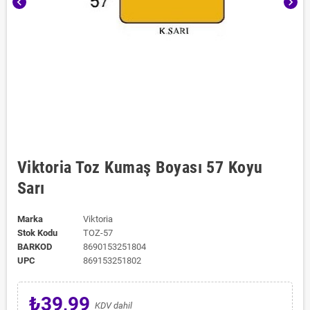
chevron_left
chevron_right
Viktoria Toz Kumaş Boyası 57 Koyu
Sarı
Marka
Viktoria
Stok Kodu
TOZ-57
BARKOD
8690153251804
UPC
869153251802
₺39,99
KDV dahil