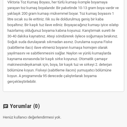
Viktoria Toz Kumaş Boyası, her türlü kumaşı komple boyamaya
yarayan toz kumaş boyalarıdır. Bir paketinde 10-13 gram boya vardır ve
yaklaşık 200 gram kumaşı mükemmel boyar. Toz kumaş boyasını 1
litre sıcak su ile eritiniz. Ilık su ile doldurulmuş geniş bir kaba
boşaltınız. Bir kaşık tuz ilave ediniz. Boyayacağınız kumaşı iyice ıslatıp
hazırlamış olduğunuz boyama kabına koyunuz. Karıştırmak sureti ile
30-40 dakika kaynatınız. Ateşi söndürerek öylece soğumaya bırakınız.
Soğuk suda durulayarak sıkmadan asınız. Durulama suyuna Fiske
(sabitleme ilacı) ilave etmeniz boyanın kumaşa homojen olarak
yayılmasını ve sabitlenmesini sağlar. Naylon ve yünlü kumaşlarda
kaynama esnasında bir kaşık sirke koyunuz. Otomatik çamaşır
makinesindeyıkamak için, boya, bir kaşık tuz ve sirkeyi 2. deterjan
bölümüne koyun. Fiskeyi (sabitleme ilacını) yumuşatıcı bölümüne
koyun. A programında 95 derecede çalıştırılarak boyama
gerçekleştirilebilir.
Yorumlar
(0)
chat
Henüz kullanıcı değerlendirmesi yok.