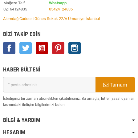
Mağaza Telf
Whatsapp
02164124835
05424124835
Alemdağ Caddesi Güneş Sokak 22/A Ümraniye-İstanbul
BIZI TAKIP EDIN
Facebook
Twitter
YouTube
Pinterest
Instagram
HABER BÜLTENI
Tamam
İstediğiniz bir zaman abonelikten çıkabilirsiniz. Bu amaçla, lütfen yasal uyarılar
kısmındaki iletişim bilgilerimizi bulun.
BILGI & YARDIM
HESABIM