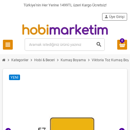
Türkiye'nin Her Yerine 1499TL üzeri Kargo Ücretsiz!
person
Üye Girişi
0
view_headline
search
chevron_right
chevron_right
chevron_right
chevron_right
Kategoriler
Hobi & Beceri
Kumaş Boyama
Viktoria Toz Kumaş Boy
YENI