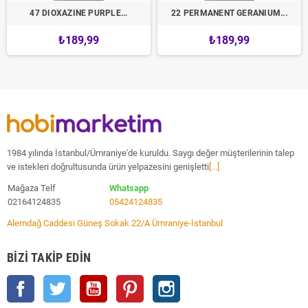
47 DIOXAZINE PURPLE...
22 PERMANENT GERANIUM...
₺189,99
₺189,99
1984 yılında İstanbul/Ümraniye'de kuruldu. Saygı değer müşterilerinin talep
ve istekleri doğrultusunda ürün yelpazesini genişletti
[...]
Mağaza Telf
Whatsapp
02164124835
05424124835
Alemdağ Caddesi Güneş Sokak 22/A Ümraniye-İstanbul
BIZI TAKIP EDIN
Facebook
Twitter
YouTube
Pinterest
Instagram