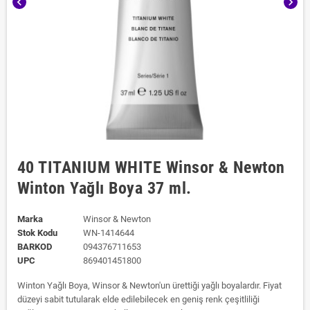
chevron_left
chevron_right
40 TITANIUM WHITE Winsor & Newton
Winton Yağlı Boya 37 ml.
Marka
Winsor & Newton
Stok Kodu
WN-1414644
BARKOD
094376711653
UPC
869401451800
Winton Yağlı Boya, Winsor & Newton'un ürettiği yağlı boyalardır. Fiyat
düzeyi sabit tutularak elde edilebilecek en geniş renk çeşitliliği