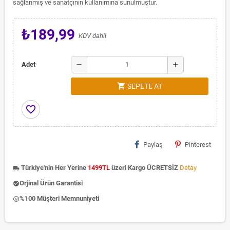
sağlanmış ve sanatçının kullanımına sunulmuştur.
₺189,99
KDV dahil
remove
add
Adet
shopping_cart
SEPETE AT
favorite_border
Paylaş
Pinterest
Türkiye'nin Her Yerine
1499TL
üzeri Kargo ÜCRETSİZ
Detay
local_shipping
Orjinal Ürün Garantisi
check_circle
%100 Müşteri Memnuniyeti
insert_emoticon