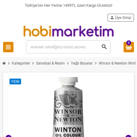
Türkiye'nin Her Yerine 1499TL üzeri Kargo Ücretsiz!
person
Üye Girişi
0
view_headline
search
chevron_right
chevron_right
chevron_right
chevron_right
Kategoriler
Sanatsal & Resim
Yağlı Boyalar
Winsor & Newton Winto
YENI