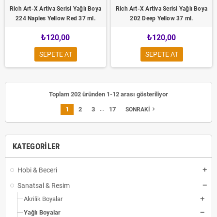
Rich Art-X Artiva Serisi Yağlı Boya
Rich Art-X Artiva Serisi Yağlı Boya
224 Naples Yellow Red 37 ml.
202 Deep Yellow 37 ml.
₺120,00
₺120,00
SEPETE AT
SEPETE AT
Toplam 202 üründen 1-12 arası gösteriliyor
…
1
2
3
17
navigate_next
SONRAKI
KATEGORILER
Hobi & Beceri
Sanatsal & Resim
Akrilik Boyalar
Yağlı Boyalar