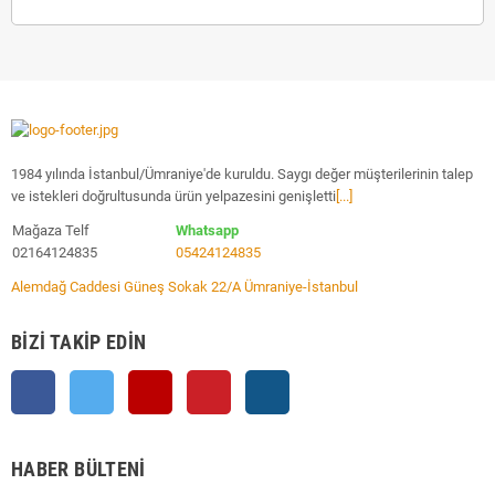
1984 yılında İstanbul/Ümraniye'de kuruldu. Saygı değer müşterilerinin talep
ve istekleri doğrultusunda ürün yelpazesini genişletti
[...]
Mağaza Telf
Whatsapp
02164124835
05424124835
Alemdağ Caddesi Güneş Sokak 22/A Ümraniye-İstanbul
BIZI TAKIP EDIN
Facebook
Twitter
YouTube
Pinterest
Instagram
HABER BÜLTENI