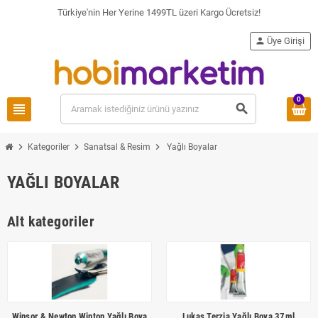
Türkiye'nin Her Yerine 1499TL üzeri Kargo Ücretsiz!
person
Üye Girişi
0
view_headline
search
chevron_right
chevron_right
chevron_right
Kategoriler
Sanatsal & Resim
Yağlı Boyalar
YAĞLI BOYALAR
Alt kategoriler
Winsor & Newton Winton Yağlı Boya
Lukas Terzia Yağlı Boya 37ml