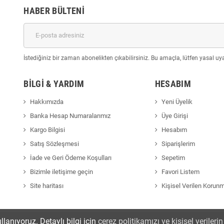
HABER BÜLTENI
İstediğiniz bir zaman abonelikten çıkabilirsiniz. Bu amaçla, lütfen yasal uyar
BILGI & YARDIM
HESABIM
Hakkımızda
Yeni Üyelik
Banka Hesap Numaralarımız
Üye Girişi
Kargo Bilgisi
Hesabım
Satış Sözleşmesi
Siparişlerim
İade ve Geri Ödeme Koşulları
Sepetim
Bizimle iletişime geçin
Favori Listem
Site haritası
Kişisel Verilen Korun
llanıyoruz. Detaylı bilgi için
çerez politikamızı ve kişisel veriler