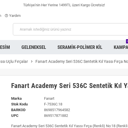
Türkiye'nin Her Yerine 1499TL üzeri Kargo Ücretsiz!
m
Yardım
help_outline
RESIM
GELENEKSEL
SERAMIK-POLIMER KIL
KAMPA
ssı Uçlu Fırçalar
chevron_right
Fanart Academy Seri 536C Sentetik Kıl Yassı Fırça N
Fanart Academy Seri 536C Sentetik Kıl Y
Marka
Fanart
Stok Kodu
F-7536C.18
BARKOD
8698517964582
UPC
869517871882
Fanart Academy Seri 536C Sentetik Kıl Yassı Fırça (Renkli) No:18 (Renkli