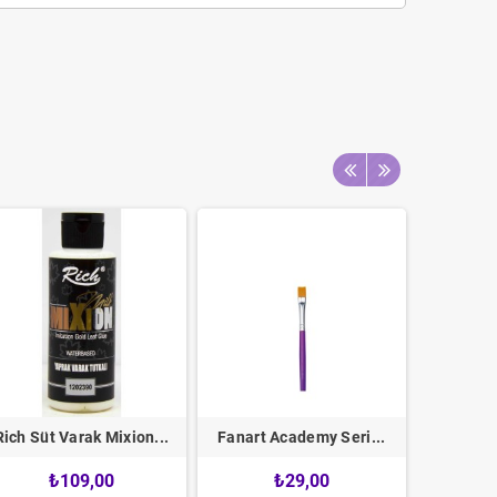
Rich Süt Varak Mixion...
Fanart Academy Seri...
Kare Pe
₺109,00
₺29,00