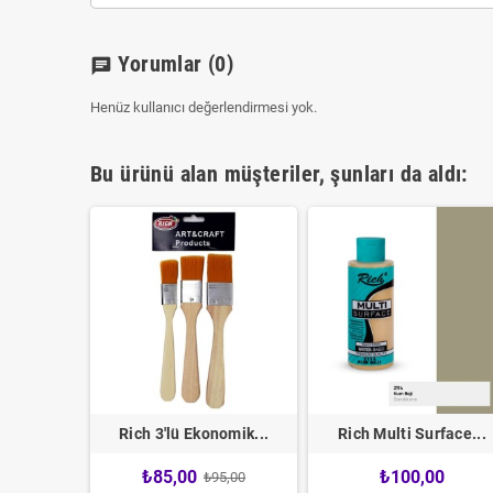
Yorumlar
(0)
chat
Henüz kullanıcı değerlendirmesi yok.
Bu ürünü alan müşteriler, şunları da aldı:
tdeco...
Rich 3'lü Ekonomik...
Rich Multi Surface...
8
₺85,00
₺100,00
₺95,00