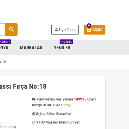
0
search
person
Üye Girişi
₺0,00
INDIRIM%
KAÇIRMA!
NYA
MARKALAR
YENILER
o:18
assı Fırça No:18
Türkiye'nin Her Yerine
1499TL
üzeri
local_shipping
Kargo ÜCRETSİZ
Detay
Orjinal Ürün Garantisi
check_circle
%100 Müşteri Memnuniyeti
insert_emoticon
 Kısa Sap)