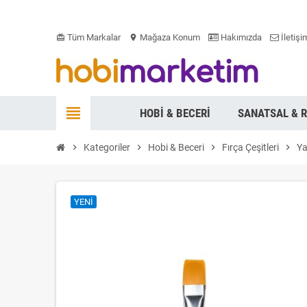
Tüm Markalar
Mağaza Konum
Hakımızda
İletişi
card_giftcard
location_on
view_headline
HOBI & BECERI
SANATSAL & 
chevron_right
Kategoriler
chevron_right
Hobi & Beceri
chevron_right
Fırça Çeşitleri
chevron_right
Ya
YENI