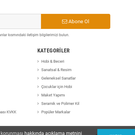
Abone Ol
ılar kısmındaki iletişim bilgilerimizi bulun.
KATEGORILER
Hobi & Beceri
Sanatsal & Resim
Geleneksel Sanatlar
Çocuklar için Hobi
Maket Yapımı
Seramik ve Polimer Kil
ması KVKK
Popüler Markalar
in korunması
hakkında açıklama metnini