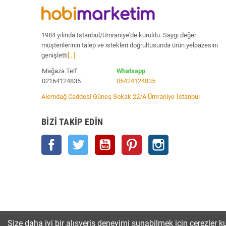
1984 yılında İstanbul/Ümraniye'de kuruldu. Saygı değer
müşterilerinin talep ve istekleri doğrultusunda ürün yelpazesini
genişletti
[...]
Mağaza Telf
Whatsapp
02164124835
05424124835
Alemdağ Caddesi Güneş Sokak 22/A Ümraniye-İstanbul
BIZI TAKIP EDIN
Facebook
Twitter
YouTube
Pinterest
Instagram
Size daha iyi bir alışveriş deneyimi sunabilmek için çerezler ku