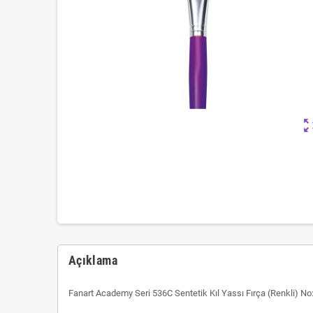
zoom_ou
Açıklama
Fanart Academy Seri 536C Sentetik Kıl Yassı Fırça (Renkli) No