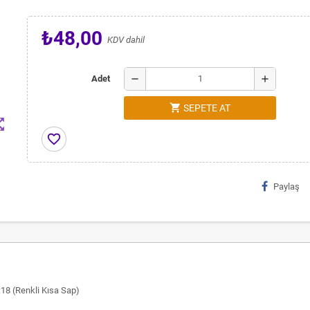
₺48,00
KDV dahil
remove
add
Adet
shopping_cart
SEPETE AT
t_map
favorite_border
Paylaş
:18 (Renkli Kısa Sap)