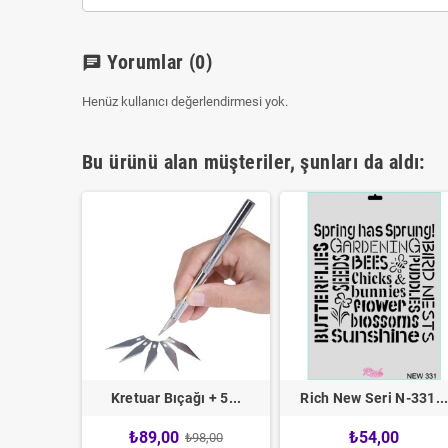
Yorumlar
(0)
chat
Henüz kullanıcı değerlendirmesi yok.
Bu ürünü alan müşteriler, şunları da aldı:
120 ml...
Kretuar Bıçağı + 5...
Rich New Seri N-331..
0
₺89,00
₺54,00
₺98,00