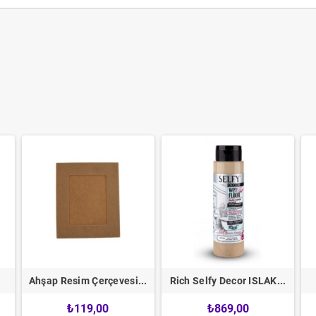
.
Ahşap Resim Çerçevesi...
Rich Selfy Decor ISLAK...
₺119,00
₺869,00