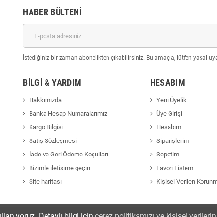
HABER BÜLTENI
İstediğiniz bir zaman abonelikten çıkabilirsiniz. Bu amaçla, lütfen yasal uyar
BILGI & YARDIM
HESABIM
Hakkımızda
Yeni Üyelik
Banka Hesap Numaralarımız
Üye Girişi
Kargo Bilgisi
Hesabım
Satış Sözleşmesi
Siparişlerim
İade ve Geri Ödeme Koşulları
Sepetim
Bizimle iletişime geçin
Favori Listem
Site haritası
Kişisel Verilen Korun
llanıyoruz. Detaylı bilgi için
çerez politikamızı ve kişisel veriler