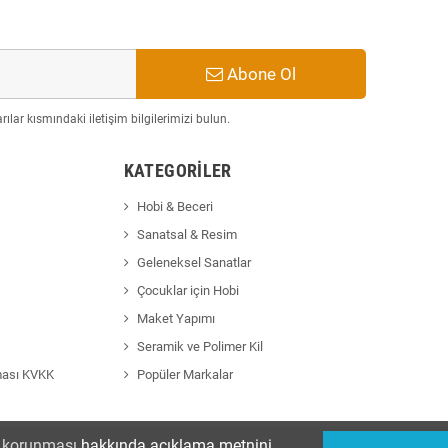
Abone Ol
ılar kısmındaki iletişim bilgilerimizi bulun.
KATEGORILER
Hobi & Beceri
Sanatsal & Resim
Geleneksel Sanatlar
Çocuklar için Hobi
Maket Yapımı
Seramik ve Polimer Kil
ması KVKK
Popüler Markalar
in korunması
hakkında açıklama metnini