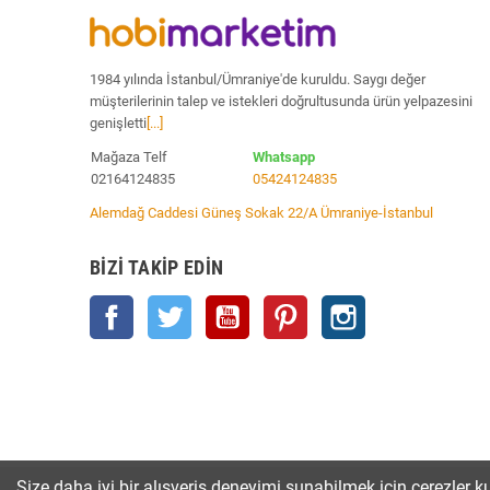
1984 yılında İstanbul/Ümraniye'de kuruldu. Saygı değer
müşterilerinin talep ve istekleri doğrultusunda ürün yelpazesini
genişletti
[...]
Mağaza Telf
Whatsapp
02164124835
05424124835
Alemdağ Caddesi Güneş Sokak 22/A Ümraniye-İstanbul
BIZI TAKIP EDIN
Facebook
Twitter
YouTube
Pinterest
Instagram
Size daha iyi bir alışveriş deneyimi sunabilmek için çerezler ku