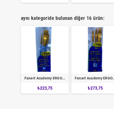
aynı kategoride bulunan diğer 16 ürün:
 Seri...
Fanart Academy ERGO...
Fanart Academy ERGO..
0
₺223,75
₺273,75