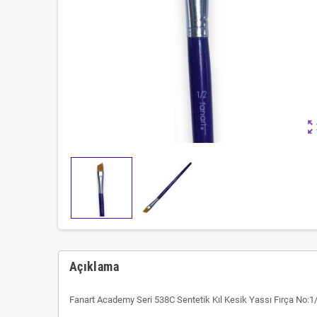
zoom_ou
Açıklama
Fanart Academy Seri 538C Sentetik Kıl Kesik Yassı Fırça No:1