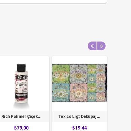
Rich Polimer Çiçek...
Tex.co Ligt Dekupaj...
Rich
₺79,00
₺19,44