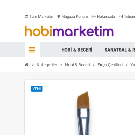
Tüm Markalar
Mağaza Konum
Hakımızda
İletişi
card_giftcard
location_on
view_headline
HOBI & BECERI
SANATSAL & 
chevron_right
Kategoriler
chevron_right
Hobi & Beceri
chevron_right
Fırça Çeşitleri
chevron_right
Ya
YENI