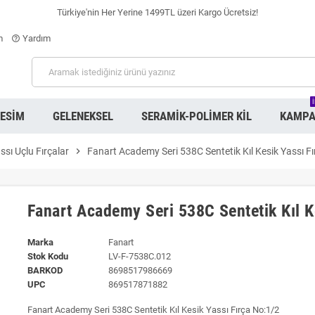
Türkiye'nin Her Yerine 1499TL üzeri Kargo Ücretsiz!
m
Yardım
help_outline
RESIM
GELENEKSEL
SERAMIK-POLIMER KIL
KAMPA
ssı Uçlu Fırçalar
chevron_right
Fanart Academy Seri 538C Sentetik Kıl Kesik Yassı F
Fanart Academy Seri 538C Sentetik Kıl K
Marka
Fanart
Stok Kodu
LV-F-7538C.012
BARKOD
8698517986669
UPC
869517871882
Fanart Academy Seri 538C Sentetik Kıl Kesik Yassı Fırça No:1/2