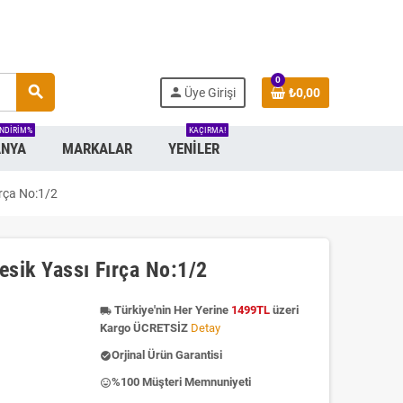
0
search
person
Üye Girişi
₺0,00
INDIRIM%
KAÇIRMA!
NYA
MARKALAR
YENILER
ırça No:1/2
esik Yassı Fırça No:1/2
Türkiye'nin Her Yerine
1499TL
üzeri
local_shipping
Kargo ÜCRETSİZ
Detay
Orjinal Ürün Garantisi
check_circle
%100 Müşteri Memnuniyeti
insert_emoticon