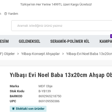
Türkiye'nin Her Yerine 1499TL üzeri Kargo Ücretsiz!
m
Yardım
help_outline
RESIM
GELENEKSEL
SERAMIK-POLIMER KIL
KAMPA
) Objeler
chevron_right
Yılbaşı Konsept Ahşaplar
chevron_right
Yılbaşı Evi Noel Baba 13x20
Yılbaşı Evi Noel Baba 13x20cm Ahşap O
Marka
MDF Obje
Stok Kodu
B-YB139
BARKOD
8692965218750
UPC
869109550386
Stoktaki son ürünler
notifications_active