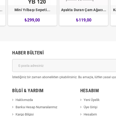
..
Mini Yılbaşı Sepeti...
Ayakta Duran Çam Ağacı...
K
₺299,00
₺119,00
HABER BÜLTENI
İstediğiniz bir zaman abonelikten çıkabilirsiniz. Bu amaçla, lütfen yasal uyar
BILGI & YARDIM
HESABIM
Hakkımızda
Yeni Üyelik
Banka Hesap Numaralarımız
Üye Girişi
Kargo Bilgisi
Hesabım