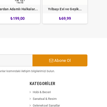
ardan Adamlı Halkalar...
Yılbaşı Evi ve Geyik...
Süslü
₺199,00
₺69,99
Abone Ol
ılar kısmındaki iletişim bilgilerimizi bulun.
KATEGORILER
Hobi & Beceri
Sanatsal & Resim
Geleneksel Sanatlar