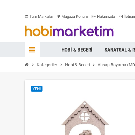
Tüm Markalar
Mağaza Konum
Hakımızda
İletişi
card_giftcard
location_on
view_headline
HOBI & BECERI
SANATSAL & 
chevron_right
Kategoriler
chevron_right
Hobi & Beceri
chevron_right
Ahşap Boyama (MDF
YENI