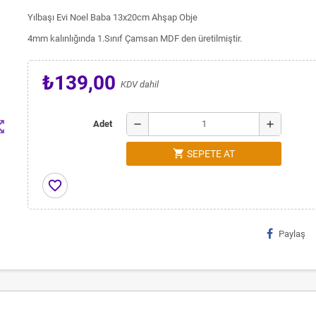
Yılbaşı Evi Noel Baba 13x20cm Ahşap Obje
4mm kalınlığında 1.Sınıf Çamsan MDF den üretilmiştir.
₺139,00
KDV dahil
t_map
remove
add
Adet
shopping_cart
SEPETE AT
favorite_border
Paylaş