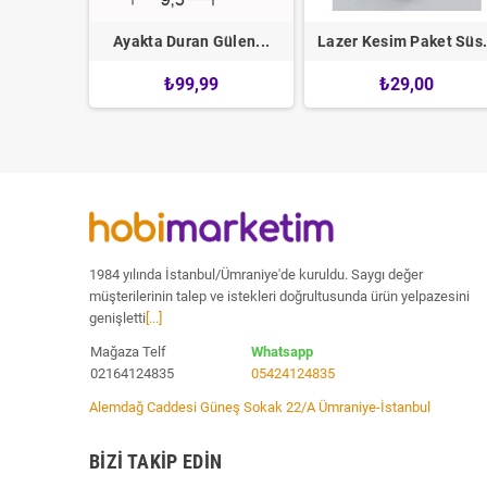
ı Ev...
Ayakta Duran Gülen...
Lazer Kesim Paket Süs.
0
₺99,99
₺29,00
1984 yılında İstanbul/Ümraniye'de kuruldu. Saygı değer
müşterilerinin talep ve istekleri doğrultusunda ürün yelpazesini
genişletti
[...]
Mağaza Telf
Whatsapp
02164124835
05424124835
Alemdağ Caddesi Güneş Sokak 22/A Ümraniye-İstanbul
BIZI TAKIP EDIN