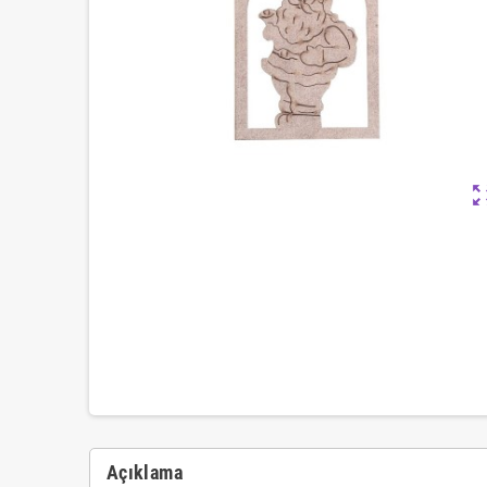
zoom_ou
Açıklama