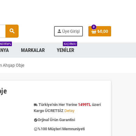
0
search
person
Üye Girişi
₺0,00
INDIRIM%
KAÇIRMA!
NYA
MARKALAR
YENILER
cm Ahşap Obje
bje
Türkiye'nin Her Yerine
1499TL
üzeri
local_shipping
Kargo ÜCRETSİZ
Detay
Orjinal Ürün Garantisi
check_circle
%100 Müşteri Memnuniyeti
insert_emoticon