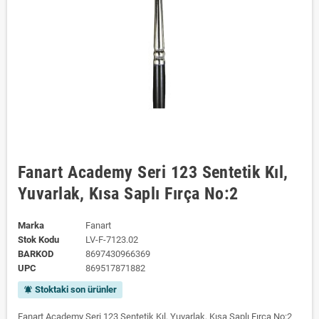
Fanart Academy Seri 123 Sentetik Kıl,
Yuvarlak, Kısa Saplı Fırça No:2
Marka
Fanart
Stok Kodu
LV-F-7123.02
BARKOD
8697430966369
UPC
869517871882
Stoktaki son ürünler
notifications_active
Fanart Academy Seri 123 Sentetik Kıl, Yuvarlak, Kısa Saplı Fırça No:2