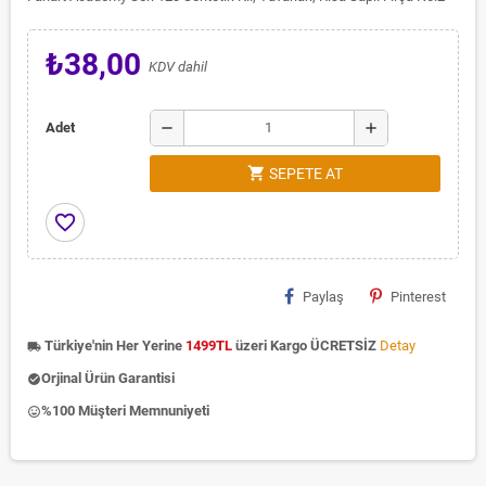
₺38,00
KDV dahil
remove
add
Adet
shopping_cart
SEPETE AT
favorite_border
Paylaş
Pinterest
Türkiye'nin Her Yerine
1499TL
üzeri Kargo ÜCRETSİZ
Detay
local_shipping
Orjinal Ürün Garantisi
check_circle
%100 Müşteri Memnuniyeti
insert_emoticon