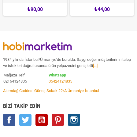
₺90,00
₺44,00
1984 yılında İstanbul/Ümraniye'de kuruldu. Saygı değer müşterilerinin talep
ve istekleri doğrultusunda ürün yelpazesini genişletti
[...]
Mağaza Telf
Whatsapp
02164124835
05424124835
Alemdağ Caddesi Güneş Sokak 22/A Ümraniye-İstanbul
BIZI TAKIP EDIN
Facebook
Twitter
YouTube
Pinterest
Instagram