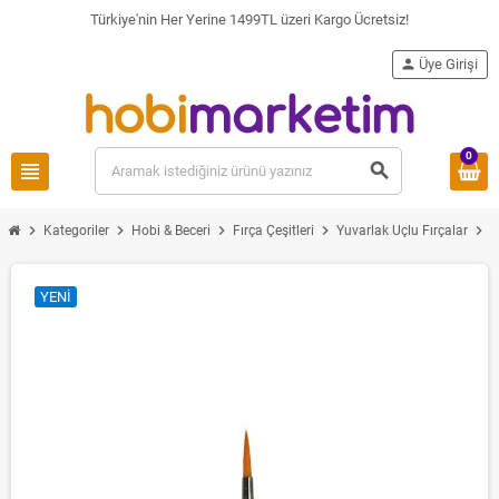
Türkiye'nin Her Yerine 1499TL üzeri Kargo Ücretsiz!
person
Üye Girişi
0
view_headline
search
chevron_right
chevron_right
chevron_right
chevron_right
chevron_right
Kategoriler
Hobi & Beceri
Fırça Çeşitleri
Yuvarlak Uçlu Fırçalar
YENI