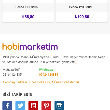
Pebeo 123 Serisi...
Pebeo 123 Serisi...
₺88,80
₺190,80
1984 yılında İstanbul/Ümraniye'de kuruldu. Saygı değer müşterilerinin talep
ve istekleri doğrultusunda ürün yelpazesini genişletti
[...]
Mağaza Telf
Whatsapp
02164124835
05424124835
Alemdağ Caddesi Güneş Sokak 22/A Ümraniye-İstanbul
BIZI TAKIP EDIN
Facebook
Twitter
YouTube
Pinterest
Instagram