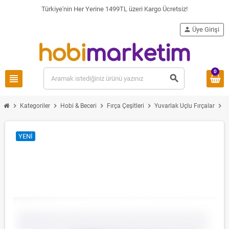
Türkiye'nin Her Yerine 1499TL üzeri Kargo Ücretsiz!
person
Üye Girişi
0
view_headline
search
chevron_right
chevron_right
chevron_right
chevron_right
chevron_right
Kategoriler
Hobi & Beceri
Fırça Çeşitleri
Yuvarlak Uçlu Fırçalar
YENI