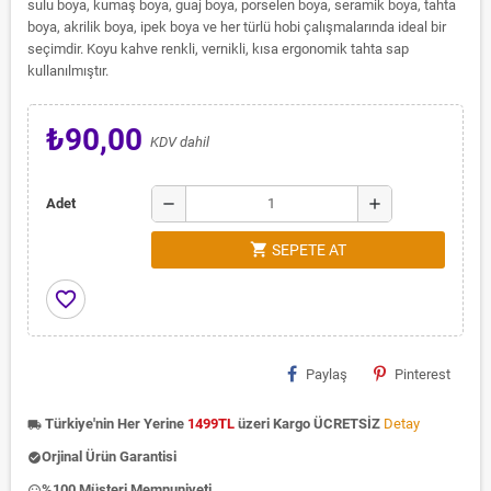
sulu boya, kumaş boya, guaj boya, porselen boya, seramik boya, tahta
boya, akrilik boya, ipek boya ve her türlü hobi çalışmalarında ideal bir
seçimdir. Koyu kahve renkli, vernikli, kısa ergonomik tahta sap
kullanılmıştır.
₺90,00
KDV dahil
remove
add
Adet
shopping_cart
SEPETE AT
favorite_border
Paylaş
Pinterest
Türkiye'nin Her Yerine
1499TL
üzeri Kargo ÜCRETSİZ
Detay
local_shipping
Orjinal Ürün Garantisi
check_circle
%100 Müşteri Memnuniyeti
insert_emoticon