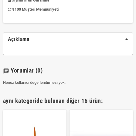
Orjinal Ürün Garantisi
check_circle
%100 Müşteri Memnuniyeti
insert_emoticon
Açıklama
Yorumlar
(0)
chat
Henüz kullanıcı değerlendirmesi yok.
aynı kategoride bulunan diğer 16 ürün: