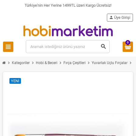
Türkiye'nin Her Yerine 1499TL üzeri Kargo Ücretsiz!
person
Üye Girişi
0
view_headline
search
chevron_right
chevron_right
chevron_right
chevron_right
chevron_right
Kategoriler
Hobi & Beceri
Fırça Çeşitleri
Yuvarlak Uçlu Fırçalar
YENI