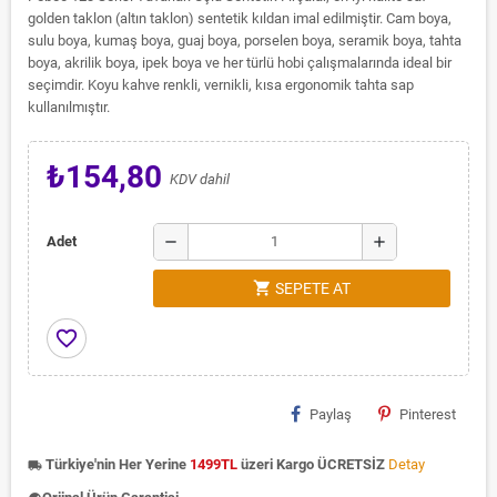
golden taklon (altın taklon) sentetik kıldan imal edilmiştir. Cam boya,
sulu boya, kumaş boya, guaj boya, porselen boya, seramik boya, tahta
boya, akrilik boya, ipek boya ve her türlü hobi çalışmalarında ideal bir
seçimdir. Koyu kahve renkli, vernikli, kısa ergonomik tahta sap
kullanılmıştır.
₺154,80
KDV dahil
remove
add
Adet
shopping_cart
SEPETE AT
favorite_border
Paylaş
Pinterest
Türkiye'nin Her Yerine
1499TL
üzeri Kargo ÜCRETSİZ
Detay
local_shipping