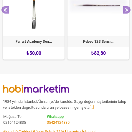
Fanart Academy Seri...
Pebeo 123 Serisi...
₺50,00
₺82,80
1984 yılında İstanbul/Ümraniye'de kuruldu. Saygı değer müşterilerinin talep
ve istekleri doğrultusunda ürün yelpazesini genişletti
[...]
Mağaza Telf
Whatsapp
02164124835
05424124835
Alemdağ Caddesi Güneş Sokak 22/A Ümraniye-İstanbul