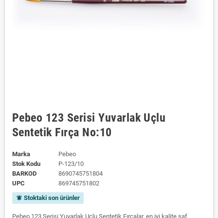
Pebeo 123 Serisi Yuvarlak Uçlu
Sentetik Fırça No:10
Marka
Pebeo
Stok Kodu
P-123/10
BARKOD
8690745751804
UPC
869745751802
Stoktaki son ürünler
notifications_active
Pebeo 123 Serisi Yuvarlak Uçlu Sentetik Fırçalar, en iyi kalite saf