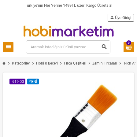
Türkiye'nin Her Yerine 1499TL üzeri Kargo Ücretsiz!
person
Üye Girişi
0
view_headline
search
chevron_right
chevron_right
chevron_right
chevron_right
chevron_right
Kategoriler
Hobi & Beceri
Fırça Çeşitleri
Zemin Fırçaları
Rich Ar
-₺19,00
YENI