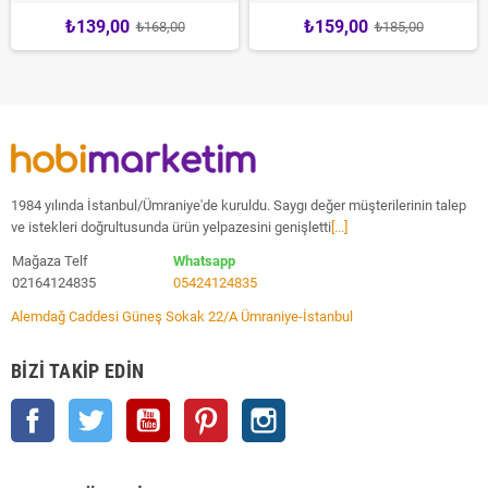
₺139,00
₺159,00
₺168,00
₺185,00
1984 yılında İstanbul/Ümraniye'de kuruldu. Saygı değer müşterilerinin talep
ve istekleri doğrultusunda ürün yelpazesini genişletti
[...]
Mağaza Telf
Whatsapp
02164124835
05424124835
Alemdağ Caddesi Güneş Sokak 22/A Ümraniye-İstanbul
BIZI TAKIP EDIN
Facebook
Twitter
YouTube
Pinterest
Instagram