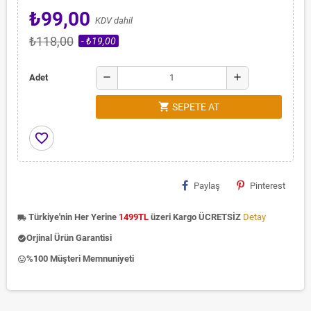
₺99,00
KDV dahil
₺118,00
- ₺19,00
remove
add
Adet
shopping_cart
SEPETE AT
favorite_border
Paylaş
Pinterest
Türkiye'nin Her Yerine
1499TL
üzeri Kargo ÜCRETSİZ
Detay
local_shipping
Orjinal Ürün Garantisi
check_circle
%100 Müşteri Memnuniyeti
insert_emoticon