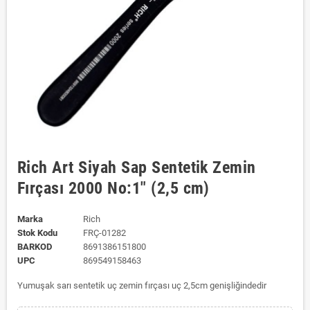
Rich Art Siyah Sap Sentetik Zemin
Fırçası 2000 No:1" (2,5 cm)
Marka
Rich
Stok Kodu
FRÇ-01282
BARKOD
8691386151800
UPC
869549158463
Yumuşak sarı sentetik uç zemin fırçası uç 2,5cm genişliğindedir