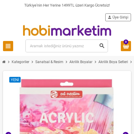
Türkiye'nin Her Yerine 1499TL üzeri Kargo Ücretsiz!
person
Üye Girişi
0
view_headline
search
chevron_right
chevron_right
chevron_right
chevron_right
chevron_right
Kategoriler
Sanatsal & Resim
Akrilik Boyalar
Akrilik Boya Setleri
YENI