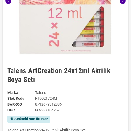
chevron_left
chevron_right
Talens ArtCreation 24x12ml Akrilik
Boya Seti
Marka
Talens
Stok Kodu
RT9021724M
BARKOD
8712079312886
UPC
869387104257
Stoktaki son ürünler
notifications_active
Talens Art Creation 24x12 Renk Akrilik Boya Seti