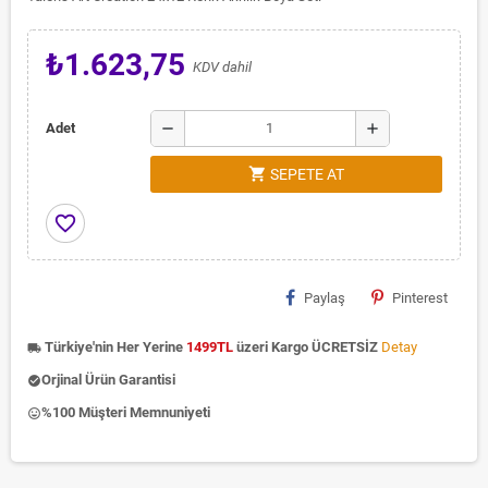
₺1.623,75
KDV dahil
remove
add
Adet
shopping_cart
SEPETE AT
favorite_border
Paylaş
Pinterest
Türkiye'nin Her Yerine
1499TL
üzeri Kargo ÜCRETSİZ
Detay
local_shipping
Orjinal Ürün Garantisi
check_circle
%100 Müşteri Memnuniyeti
insert_emoticon