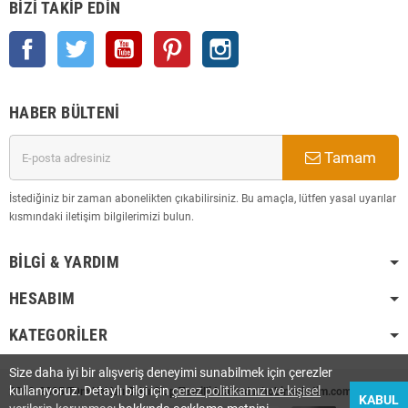
BIZI TAKIP EDIN
Facebook
Twitter
YouTube
Pinterest
Instagram
HABER BÜLTENI
Tamam
İstediğiniz bir zaman abonelikten çıkabilirsiniz. Bu amaçla, lütfen yasal uyarılar
kısmındaki iletişim bilgilerimizi bulun.
BILGI & YARDIM
HESABIM
KATEGORILER
Size daha iyi bir alışveriş deneyimi sunabilmek için çerezler
kullanıyoruz. Detaylı bilgi için
çerez politikamızı ve kişisel
2008-2025 Tüm Hakları Saklı Olup Tescilli Markadır. hobimarketim.com
KABUL