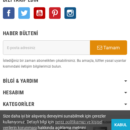
Facebook
Twitter
YouTube
Pinterest
Instagram
HABER BÜLTENI
Tamam
İstediğiniz bir zaman abonelikten çıkabilirsiniz. Bu amaçla, lütfen yasal uyarılar
kısmındaki iletişim bilgilerimizi bulun.
BILGI & YARDIM
HESABIM
KATEGORILER
Size daha iyi bir alışveriş deneyimi sunabilmek için çerezler
kullanıyoruz. Detaylı bilgi için
çerez politikamızı ve kişisel
2008-2025 Tüm Hakları Saklı Olup Tescilli Markadır. hobimarketim.com
KABUL
verilerin korunması
hakkında açıklama metnini