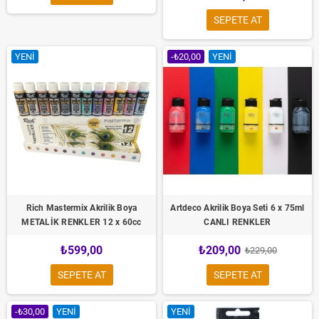
SEPETE AT
YENI
-₺20,00
YENI
Rich Mastermix Akrilik Boya
Artdeco Akrilik Boya Seti 6 x 75ml
METALİK RENKLER 12 x 60cc
CANLI RENKLER
₺599,00
₺209,00
₺229,00
SEPETE AT
SEPETE AT
-₺30,00
YENI
YENI