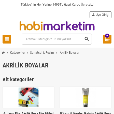
Türkiye'nin Her Yerine 1499TL üzeri Kargo Ücretsiz!
person
Üye Girişi
0
view_headline
search
chevron_right
chevron_right
chevron_right
Kategoriler
Sanatsal & Resim
Akrilik Boyalar
AKRILIK BOYALAR
Alt kategoriler
Artdeco Plus Akrilik Boya Tüp 100ml
Winsor & Newton Galeria Akrilik Boya