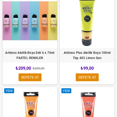
Artdeco Akrilik Boya Seti 6 x 75ml
Artdeco Plus Akrilik Boya 100ml
PASTEL RENKLER
Tüp 403 Limon Sarı
₺209,00
₺99,00
₺239,00
SEPETE AT
SEPETE AT
YENI
YENI