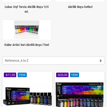
Lukas Cryl Terzia Akrilik Boya 125
Akrilik Boya Setleri
ml.
Südor Artist Seri Akrilik Boya 75ml
Reference, A to Z
-₺11,00
YENI
-₺20,00
YENI