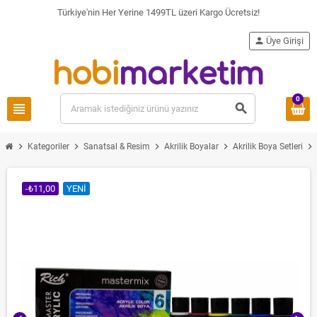
Türkiye'nin Her Yerine 1499TL üzeri Kargo Ücretsiz!
person
Üye Girişi
0
view_headline
search
chevron_right
chevron_right
chevron_right
chevron_right
chevron_right
Kategoriler
Sanatsal & Resim
Akrilik Boyalar
Akrilik Boya Setleri
-₺11,00
YENI