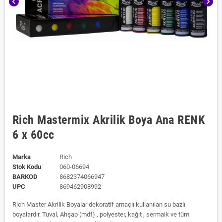
chevron_left
chevron_right
Rich Mastermix Akrilik Boya Ana RENK
6 x 60cc
Marka
Rich
Stok Kodu
060-06694
BARKOD
8682374066947
UPC
869462908992
Rich Master Akrilik Boyalar dekoratif amaçlı kullanılan su bazlı
boyalardır. Tuval, Ahşap (mdf) , polyester, kağıt , sermaik ve tüm