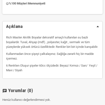
%100 Müşteri Memnuniyeti
insert_emoticon
Açıklama
Rich Master Akrilik Boyalar dekoratif amaçlı kullanılan su bazlı
boyalardır. Tuval, Ahşap (mdf) , polyester, kağıt , sermaik ve tüm
yüzeylerde yüksek örtücü özelliktedir. Renkler biri biri içinde karışabilir.
Kullanmadan önce şişeyi çalkalayınız. Sağlığa zararlı hiç bir madde
içermez.
6 Renkten Oluşur şişeler 60cc ölçüdedir. Beyaz/ Kırmızı / Sarı/ Yeşil /
Mavi / Siyah
Yorumlar
(0)
chat
Henüz kullanıcı değerlendirmesi yok.