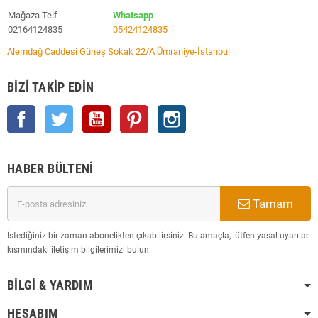
Mağaza Telf
Whatsapp
02164124835
05424124835
Alemdağ Caddesi Güneş Sokak 22/A Ümraniye-İstanbul
BIZI TAKIP EDIN
Facebook
Twitter
YouTube
Pinterest
Instagram
HABER BÜLTENI
Tamam
İstediğiniz bir zaman abonelikten çıkabilirsiniz. Bu amaçla, lütfen yasal uyarılar
kısmındaki iletişim bilgilerimizi bulun.
BILGI & YARDIM
HESABIM