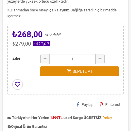
yüzeylerde yüksek örtücü özelliktedir.
Kullanmadan önce şişeyi çalkalayınız. Sağlığa zararlı hiç bir madde
içermez.
₺268,00
KDV dahil
₺279,00
- ₺11,00
remove
add
Adet
shopping_cart
SEPETE AT
favorite_border
Paylaş
Pinterest
Türkiye'nin Her Yerine
1499TL
üzeri Kargo ÜCRETSİZ
Detay
local_shipping
Orjinal Ürün Garantisi
check_circle