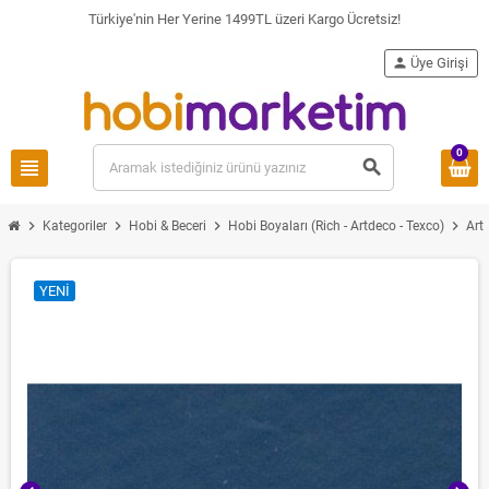
Türkiye'nin Her Yerine 1499TL üzeri Kargo Ücretsiz!
person
Üye Girişi
0
view_headline
search
chevron_right
chevron_right
chevron_right
chevron_right
Kategoriler
Hobi & Beceri
Hobi Boyaları (Rich - Artdeco - Texco)
Art
YENI