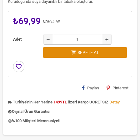
Kuruduğunda suya dayanıklı bir tabaka oluşturur.
₺69,99
KDV dahil
remove
add
Adet
shopping_cart
SEPETE AT
favorite_border
Paylaş
Pinterest
Türkiye'nin Her Yerine
1499TL
üzeri Kargo ÜCRETSİZ
Detay
local_shipping
Orjinal Ürün Garantisi
check_circle
%100 Müşteri Memnuniyeti
insert_emoticon