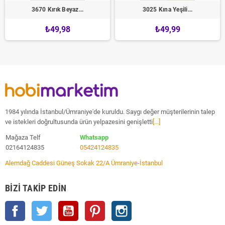
3670 Kırık Beyaz...
3025 Kına Yeşili...
₺49,98
₺49,99
1984 yılında İstanbul/Ümraniye'de kuruldu. Saygı değer müşterilerinin talep
ve istekleri doğrultusunda ürün yelpazesini genişletti
[...]
Mağaza Telf
Whatsapp
02164124835
05424124835
Alemdağ Caddesi Güneş Sokak 22/A Ümraniye-İstanbul
BIZI TAKIP EDIN
Facebook
Twitter
YouTube
Pinterest
Instagram