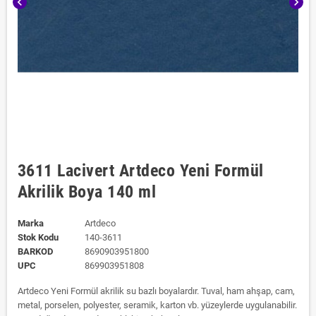
chevron_left
chevron_right
3611 Lacivert Artdeco Yeni Formül
Akrilik Boya 140 ml
Marka
Artdeco
Stok Kodu
140-3611
BARKOD
8690903951800
UPC
869903951808
Artdeco Yeni Formül akrilik su bazlı boyalardır. Tuval, ham ahşap, cam,
metal, porselen, polyester, seramik, karton vb. yüzeylerde uygulanabilir.