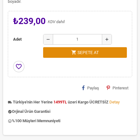
boyadır.
₺239,00
KDV dahil
remove
add
Adet
shopping_cart
SEPETE AT
favorite_border
Paylaş
Pinterest
Türkiye'nin Her Yerine
1499TL
üzeri Kargo ÜCRETSİZ
Detay
local_shipping
Orjinal Ürün Garantisi
check_circle
%100 Müşteri Memnuniyeti
insert_emoticon