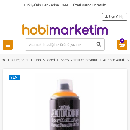
Türkiye'nin Her Yerine 1499TL üzeri Kargo Ücretsiz!
person
Üye Girişi
0
view_headline
search
chevron_right
chevron_right
chevron_right
chevron_right
Kategoriler
Hobi & Beceri
Sprey Vernik ve Boyalar
Artdeco Akrilik S
YENI