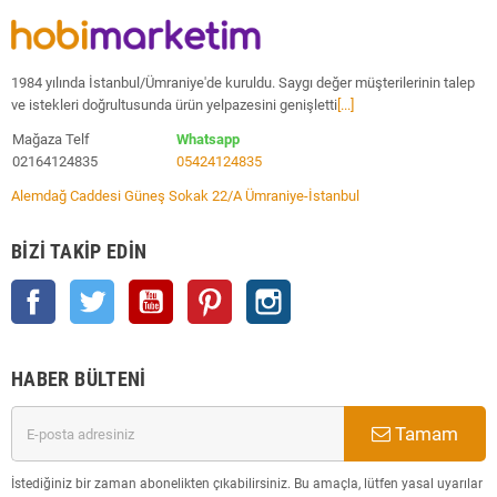
1984 yılında İstanbul/Ümraniye'de kuruldu. Saygı değer müşterilerinin talep
ve istekleri doğrultusunda ürün yelpazesini genişletti
[...]
Mağaza Telf
Whatsapp
02164124835
05424124835
Alemdağ Caddesi Güneş Sokak 22/A Ümraniye-İstanbul
BIZI TAKIP EDIN
Facebook
Twitter
YouTube
Pinterest
Instagram
HABER BÜLTENI
Tamam
İstediğiniz bir zaman abonelikten çıkabilirsiniz. Bu amaçla, lütfen yasal uyarılar