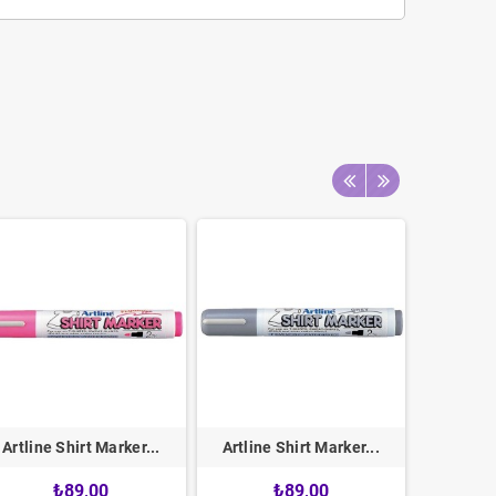
Artline Shirt Marker...
Artline Shirt Marker...
Artline
₺89,00
₺89,00