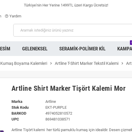
Türkiye'nin Her Yerine 1499TL üzeri Kargo Ücretsiz!
m
Yardım
help_outline
RESIM
GELENEKSEL
SERAMIK-POLIMER KIL
KAMPA
Kumaş Boyama Kalemleri
chevron_right
Artline T-Shirt Marker Tekstil Kalemi
chevron_right
Art
Artline Shirt Marker Tişört Kalemi Mor
Marka
Artline
Stok Kodu
EKT-PURPLE
BARKOD
4974052810572
UPC
869481038571
Artline Tişört kalemi her türlü pamuklu kumaş için idealdir. Desen çizmek