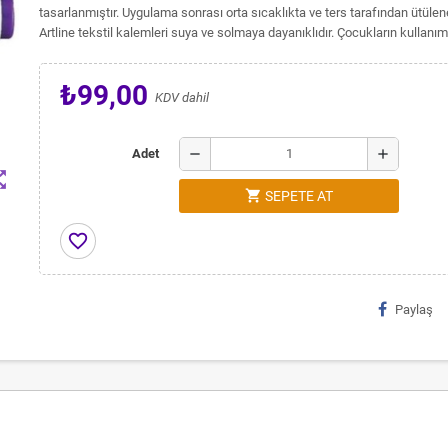
tasarlanmıştır. Uygulama sonrası orta sıcaklıkta ve ters tarafından ütülene
Artline tekstil kalemleri suya ve solmaya dayanıklıdır. Çocukların kullanımı 
₺99,00
KDV dahil
remove
add
Adet
t_map
shopping_cart
SEPETE AT
favorite_border
Paylaş