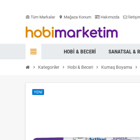
Tüm Markalar
Mağaza Konum
Hakımızda
İletişi
card_giftcard
location_on
view_headline
HOBI & BECERI
SANATSAL & 
chevron_right
Kategoriler
chevron_right
Hobi & Beceri
chevron_right
Kumaş Boyama
chevron_right
YENI