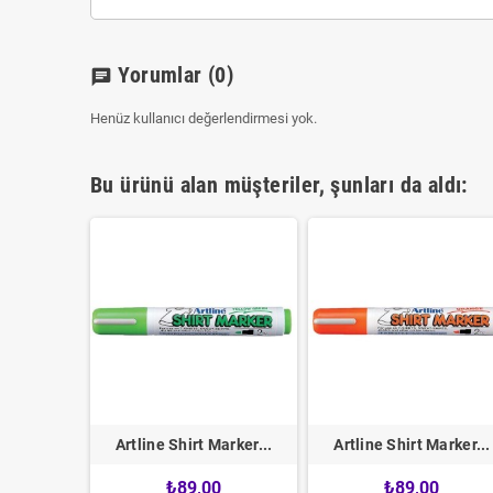
Yorumlar
(0)
chat
Henüz kullanıcı değerlendirmesi yok.
Bu ürünü alan müşteriler, şunları da aldı:
arker...
Artline Shirt Marker...
Artline Shirt Marker...
0
₺89,00
₺89,00