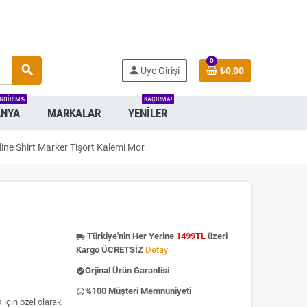
0
search
person
Üye Girişi
₺0,00
INDIRIM%
KAÇIRMA!
NYA
MARKALAR
YENILER
line Shirt Marker Tişört Kalemi Mor
Türkiye'nin Her Yerine
1499TL
üzeri
local_shipping
Kargo ÜCRETSİZ
Detay
Orjinal Ürün Garantisi
check_circle
%100 Müşteri Memnuniyeti
insert_emoticon
 için özel olarak