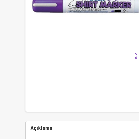
zoom_ou
Açıklama