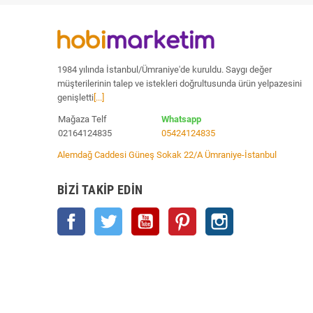
1984 yılında İstanbul/Ümraniye'de kuruldu. Saygı değer
müşterilerinin talep ve istekleri doğrultusunda ürün yelpazesini
genişletti
[...]
Mağaza Telf
Whatsapp
02164124835
05424124835
Alemdağ Caddesi Güneş Sokak 22/A Ümraniye-İstanbul
BIZI TAKIP EDIN
Facebook
Twitter
YouTube
Pinterest
Instagram