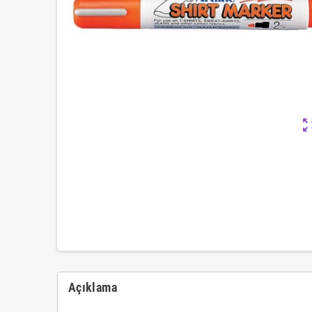
zoom_ou
Açıklama