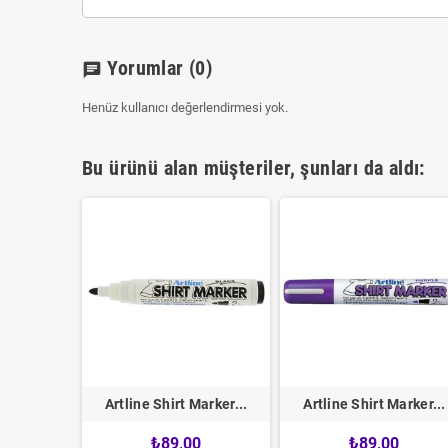
Yorumlar
(0)
chat
Henüz kullanıcı değerlendirmesi yok.
Bu ürünü alan müşteriler, şunları da aldı:
arker...
Artline Shirt Marker...
Artline Shirt Marker...
0
₺89,00
₺89,00