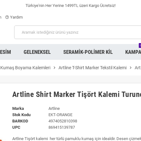
Türkiye'nin Her Yerine 1499TL üzeri Kargo Ücretsiz!
m
Yardım
help_outline
RESIM
GELENEKSEL
SERAMIK-POLIMER KIL
KAMPA
Kumaş Boyama Kalemleri
chevron_right
Artline T-Shirt Marker Tekstil Kalemi
chevron_right
Art
Artline Shirt Marker Tişört Kalemi Turun
Marka
Artline
Stok Kodu
EKT-ORANGE
BARKOD
4974052810398
UPC
869415139787
Artline Tişört kalemi her türlü pamuklu kumaş için idealdir. Desen çizmek