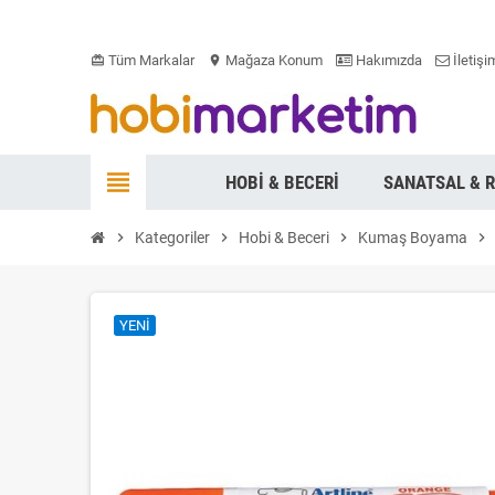
Tüm Markalar
Mağaza Konum
Hakımızda
İletişi
card_giftcard
location_on
view_headline
HOBI & BECERI
SANATSAL & 
chevron_right
Kategoriler
chevron_right
Hobi & Beceri
chevron_right
Kumaş Boyama
chevron_right
YENI