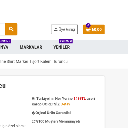
0
search
person
Üye Girişi
₺0,00
INDIRIM%
KAÇIRMA!
NYA
MARKALAR
YENILER
line Shirt Marker Tişört Kalemi Turuncu
cu
Türkiye'nin Her Yerine
1499TL
üzeri
local_shipping
Kargo ÜCRETSİZ
Detay
Orjinal Ürün Garantisi
check_circle
%100 Müşteri Memnuniyeti
insert_emoticon
 için özel olarak