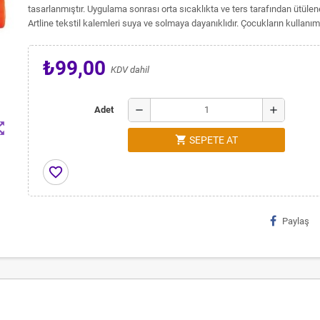
tasarlanmıştır. Uygulama sonrası orta sıcaklıkta ve ters tarafından ütülene
Artline tekstil kalemleri suya ve solmaya dayanıklıdır. Çocukların kullanımı 
₺99,00
KDV dahil
remove
add
Adet
t_map
shopping_cart
SEPETE AT
favorite_border
Paylaş