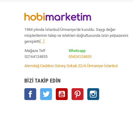
1984 yılında İstanbul/Ümraniye'de kuruldu. Saygı değer
müşterilerinin talep ve istekleri doğrultusunda ürün yelpazesini
genişletti
[...]
Mağaza Telf
Whatsapp
02164124835
05424124835
Alemdağ Caddesi Güneş Sokak 22/A Ümraniye-İstanbul
BIZI TAKIP EDIN
Facebook
Twitter
YouTube
Pinterest
Instagram