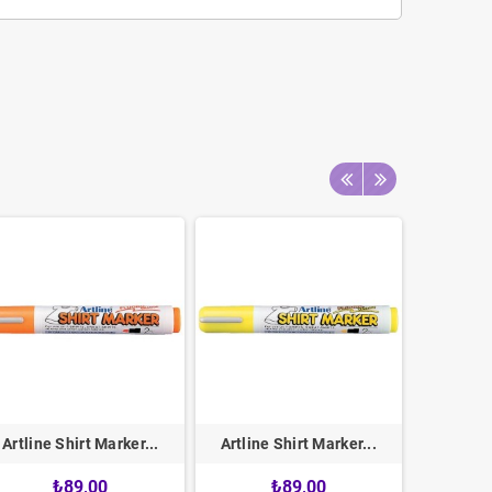
Artline Shirt Marker...
Artline Shirt Marker...
Artline
₺89,00
₺89,00