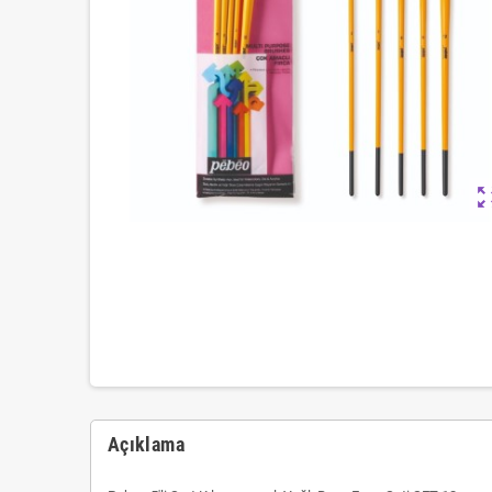
zoom_ou
Açıklama