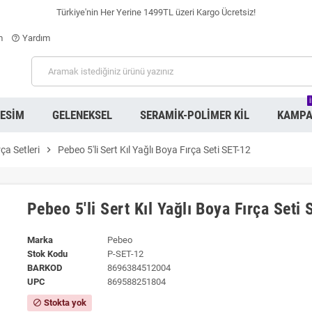
Türkiye'nin Her Yerine 1499TL üzeri Kargo Ücretsiz!
m
Yardım
help_outline
RESIM
GELENEKSEL
SERAMIK-POLIMER KIL
KAMPA
rça Setleri
chevron_right
Pebeo 5'li Sert Kıl Yağlı Boya Fırça Seti SET-12
Pebeo 5'li Sert Kıl Yağlı Boya Fırça Seti
Marka
Pebeo
Stok Kodu
P-SET-12
BARKOD
8696384512004
UPC
869588251804
Stokta yok
block