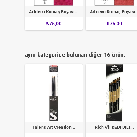
 Kumaş...
Artdeco Kumaş Boyası...
Artdeco Kumaş Boyası.
0
₺75,00
₺75,00
aynı kategoride bulunan diğer 16 ürün:
t Kıl...
Talens Art Creation...
Rich 6'lı KEDİ DİLİ...