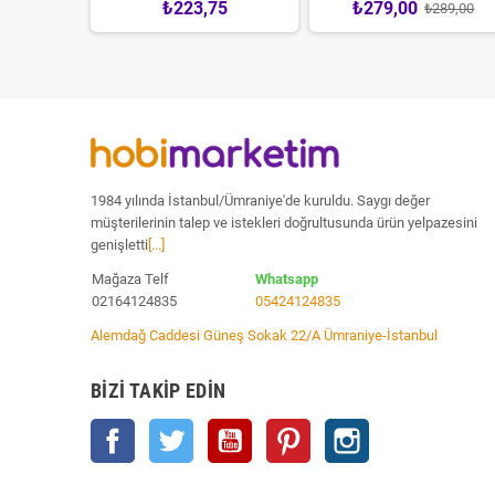
0
₺223,75
₺279,00
₺289,00
1984 yılında İstanbul/Ümraniye'de kuruldu. Saygı değer
müşterilerinin talep ve istekleri doğrultusunda ürün yelpazesini
genişletti
[...]
Mağaza Telf
Whatsapp
02164124835
05424124835
Alemdağ Caddesi Güneş Sokak 22/A Ümraniye-İstanbul
BIZI TAKIP EDIN
Facebook
Twitter
YouTube
Pinterest
Instagram