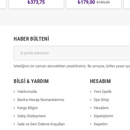
₺373,75
₺179,00
₺189,00
HABER BÜLTENI
İstediğiniz bir zaman abonelikten çıkabilirsiniz. Bu amaçla, lütfen yasal uyar
BILGI & YARDIM
HESABIM
Hakkımızda
Yeni Üyelik
Banka Hesap Numaralarımız
Üye Girişi
Kargo Bilgisi
Hesabım
Satış Sözleşmesi
Siparişlerim
İade ve Geri Ödeme Koşulları
Sepetim