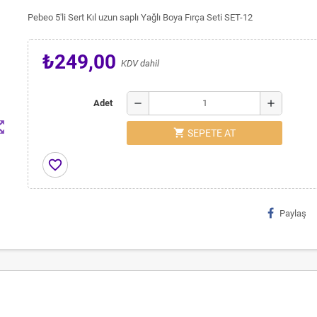
Pebeo 5'li Sert Kıl uzun saplı Yağlı Boya Fırça Seti SET-12
₺249,00
KDV dahil
remove
add
Adet
t_map
shopping_cart
SEPETE AT
favorite_border
Paylaş