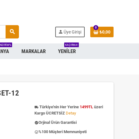
0
search
person
Üye Girişi
₺0,00
INDIRIM%
KAÇIRMA!
NYA
MARKALAR
YENILER
 SET-12
Türkiye'nin Her Yerine
1499TL
üzeri
local_shipping
Kargo ÜCRETSİZ
Detay
Orjinal Ürün Garantisi
check_circle
%100 Müşteri Memnuniyeti
insert_emoticon