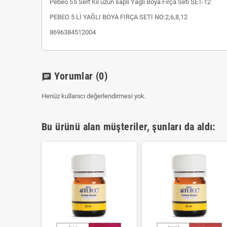
Pebeo 5'li Sert Kıl uzun saplı Yağlı Boya Fırça Seti SET-12
PEBEO 5 Lİ YAĞLI BOYA FIRÇA SETİ NO:2,6,8,12
8696384512004
Yorumlar
(0)
chat
Henüz kullanıcı değerlendirmesi yok.
Bu ürünü alan müşteriler, şunları da aldı: