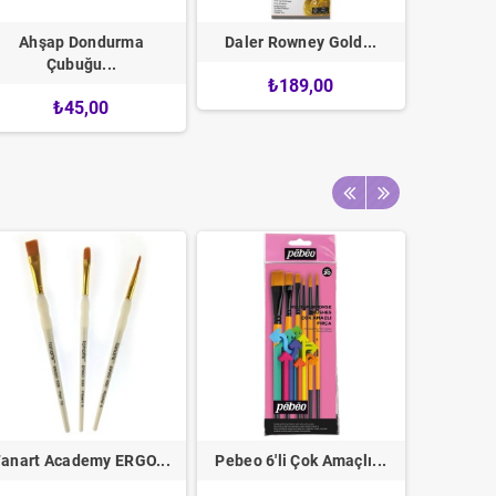
Ahşap Dondurma
Daler Rowney Gold...
Artdeco 
Çubuğu...
₺189,00
₺45,00
Fanart Academy ERGO...
Pebeo 6'li Çok Amaçlı...
Pebeo 4