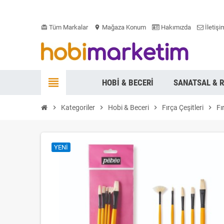
Tüm Markalar
Mağaza Konum
Hakımızda
İletişi
card_giftcard
location_on
view_headline
HOBI & BECERI
SANATSAL & 
chevron_right
Kategoriler
chevron_right
Hobi & Beceri
chevron_right
Fırça Çeşitleri
chevron_right
Fı
YENI