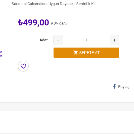
Sanatsal Çalışmalara Uygun Dayanıklı Sentetik Kıl
₺499,00
KDV dahil
remove
add
Adet
shopping_cart
t_map
SEPETE AT
favorite_border
Paylaş