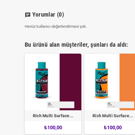
Yorumlar
(0)
chat
Henüz kullanıcı değerlendirmesi yok.
Bu ürünü alan müşteriler, şunları da aldı:
Akrilik...
Rich Multi Surface...
Rich Multi Surface...
₺100,00
₺100,00
220,01