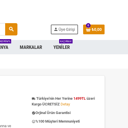
0
search
person
Üye Girişi
₺0,00
INDIRIM%
KAÇIRMA!
NYA
MARKALAR
YENILER
Türkiye'nin Her Yerine
1499TL
üzeri
local_shipping
Kargo ÜCRETSİZ
Detay
Orjinal Ürün Garantisi
check_circle
%100 Müşteri Memnuniyeti
insert_emoticon
arına ve