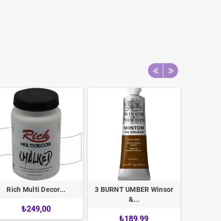
Rich Multi Decor...
3 BURNT UMBER Winsor
73 FLAK
&...
₺249,00
₺189,99