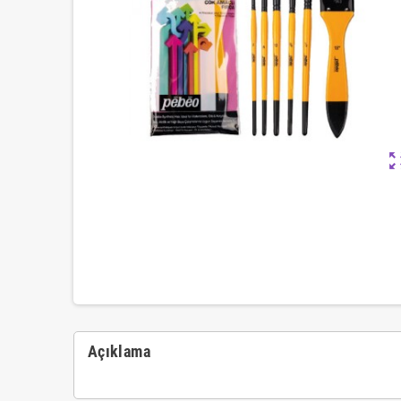
zoom_ou
Açıklama