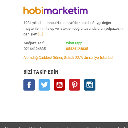
1984 yılında İstanbul/Ümraniye'de kuruldu. Saygı değer
müşterilerinin talep ve istekleri doğrultusunda ürün yelpazesini
genişletti
[...]
Mağaza Telf
Whatsapp
02164124835
05424124835
Alemdağ Caddesi Güneş Sokak 22/A Ümraniye-İstanbul
BIZI TAKIP EDIN
Facebook
Twitter
YouTube
Pinterest
Instagram