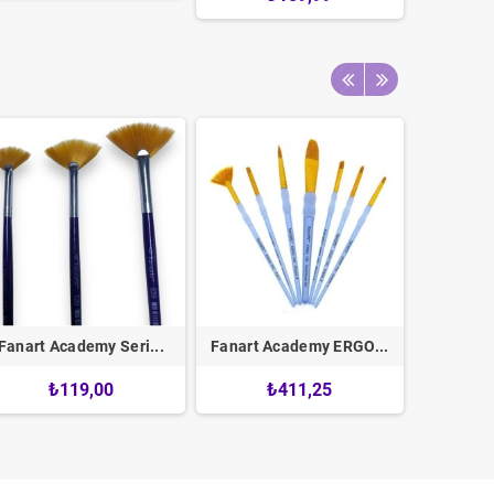
Fanart Academy Seri...
Fanart Academy ERGO...
Pebeo 8'l
₺119,00
₺411,25