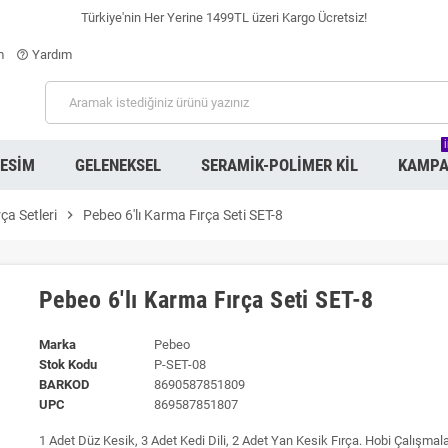
Türkiye'nin Her Yerine 1499TL üzeri Kargo Ücretsiz!
m
Yardım
help_outline
RESIM
GELENEKSEL
SERAMIK-POLIMER KIL
KAMPA
rça Setleri
chevron_right
Pebeo 6'lı Karma Fırça Seti SET-8
Pebeo 6'lı Karma Fırça Seti SET-8
Marka
Pebeo
Stok Kodu
P-SET-08
BARKOD
8690587851809
UPC
869587851807
1 Adet Düz Kesik, 3 Adet Kedi Dili, 2 Adet Yan Kesik Fırça. Hobi Çalışmal