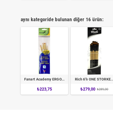
aynı kategoride bulunan diğer 16 ürün:
 Rulo...
Fanart Academy ERGO...
Rich 6'lı ONE STORKE..
₺223,75
₺279,00
189,00
₺289,00