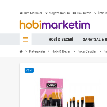
Tüm Markalar
Mağaza Konum
Hakımızda
İletişi
card_giftcard
location_on
view_headline
HOBI & BECERI
SANATSAL & 
chevron_right
Kategoriler
chevron_right
Hobi & Beceri
chevron_right
Fırça Çeşitleri
chevron_right
Fı
YENI