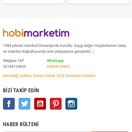
1984 yılında İstanbul/Ümraniye'de kuruldu. Saygı değer müşterilerinin talep
ve istekleri doğrultusunda ürün yelpazesini genişletti
[...]
Mağaza Telf
Whatsapp
02164124835
05424124835
Alemdağ Caddesi Güneş Sokak 22/A Ümraniye-İstanbul
BIZI TAKIP EDIN
Facebook
Twitter
YouTube
Pinterest
Instagram
HABER BÜLTENI