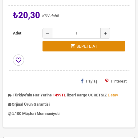
₺20,30
KDV dahil
remove
add
Adet
shopping_cart
SEPETE AT
favorite_border
Paylaş
Pinterest
Türkiye'nin Her Yerine
1499TL
üzeri Kargo ÜCRETSİZ
Detay
local_shipping
Orjinal Ürün Garantisi
check_circle
%100 Müşteri Memnuniyeti
insert_emoticon