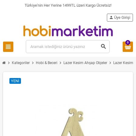
Türkiye'nin Her Yerine 1499TL üzeri Kargo Ücretsiz!
person
Üye Girişi
0
view_headline
search
chevron_right
chevron_right
chevron_right
chevron_right
Kategoriler
Hobi & Beceri
Lazer Kesim Ahşap Objeler
Lazer Kesim H
YENI