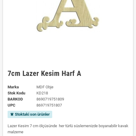
7cm Lazer Kesim Harf A
Marka
MDF Obje
Stok Kodu
KD218
BARKOD
8690719751809
UPC
869719751807
Stoktaki son ürünler
notifications_active
Lazer Kesim 7 cm ölçüsünde her türlü süslemenizde boyanabilir kavak
malzeme