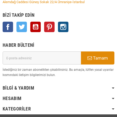
Alemdağ Caddesi Güneş Sokak 22/A Ümraniye-İstanbul
BIZI TAKIP EDIN
Facebook
Twitter
YouTube
Pinterest
Instagram
HABER BÜLTENI
Tamam
İstediğiniz bir zaman abonelikten çıkabilirsiniz. Bu amaçla, lütfen yasal uyarılar
kısmındaki iletişim bilgilerimizi bulun.
BILGI & YARDIM
HESABIM
KATEGORILER