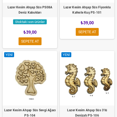
Lazer Kesim Ahşap Süs PS08A
Lazer Kesim Ahşap Süs Fiyonklu
Deniz Kabukları
Kafeste Kuş PS-101
Stoktaki son ürünler
₺39,00
₺39,00
SEPETE AT
SEPETE AT
YENI
YENI
Lazer Kesim Ahşap Süs Sevgi Ağacı
Lazer Kesim Ahşap Süs 3'lü
PS-104
Denizatı PS-106