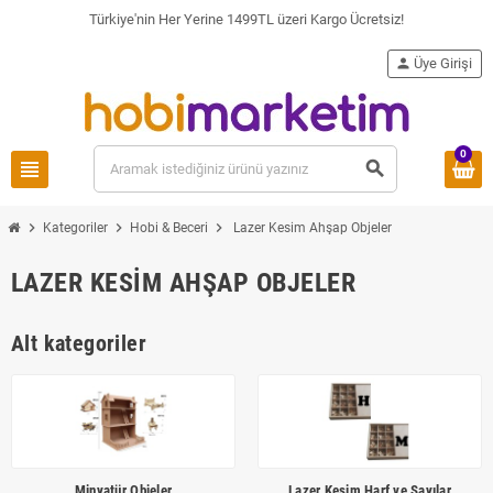
Türkiye'nin Her Yerine 1499TL üzeri Kargo Ücretsiz!
person
Üye Girişi
0
view_headline
search
chevron_right
chevron_right
chevron_right
Kategoriler
Hobi & Beceri
Lazer Kesim Ahşap Objeler
LAZER KESIM AHŞAP OBJELER
Alt kategoriler
Minyatür Objeler
Lazer Kesim Harf ve Sayılar