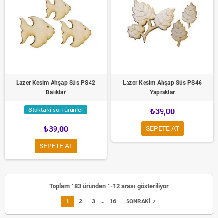
Lazer Kesim Ahşap Süs PS42
Lazer Kesim Ahşap Süs PS46
Balıklar
Yapraklar
Stoktaki son ürünler
₺39,00
₺39,00
SEPETE AT
SEPETE AT
Toplam 183 üründen 1-12 arası gösteriliyor
…
1
2
3
16
navigate_next
SONRAKI