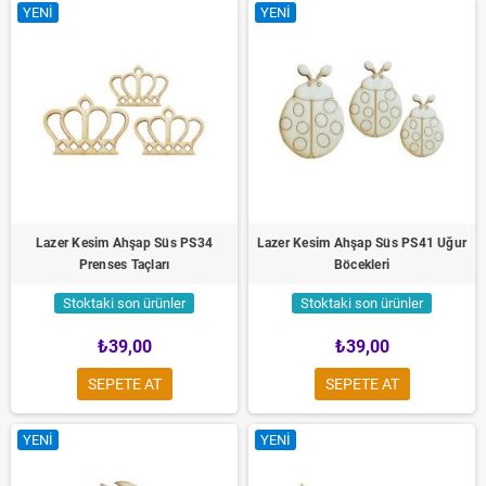
YENI
YENI
Lazer Kesim Ahşap Süs PS34
Lazer Kesim Ahşap Süs PS41 Uğur
Prenses Taçları
Böcekleri
Stoktaki son ürünler
Stoktaki son ürünler
₺39,00
₺39,00
SEPETE AT
SEPETE AT
YENI
YENI