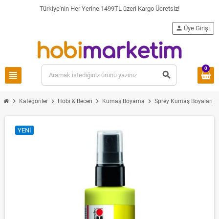
Türkiye'nin Her Yerine 1499TL üzeri Kargo Ücretsiz!
person
Üye Girişi
0
view_headline
search
chevron_right
chevron_right
chevron_right
chevron_right
chevron_
Kategoriler
Hobi & Beceri
Kumaş Boyama
Sprey Kumaş Boyaları
YENI