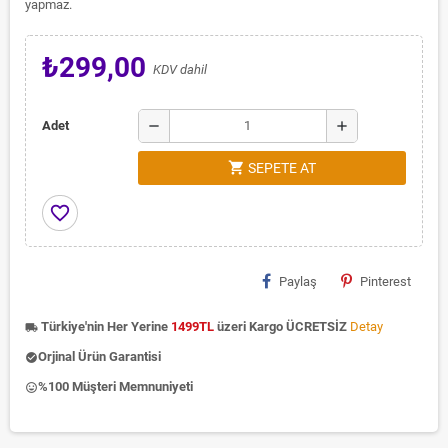
yapmaz.
₺299,00
KDV dahil
remove
add
Adet
shopping_cart
SEPETE AT
favorite_border
Paylaş
Pinterest
Türkiye'nin Her Yerine
1499TL
üzeri Kargo ÜCRETSİZ
Detay
local_shipping
Orjinal Ürün Garantisi
check_circle
%100 Müşteri Memnuniyeti
insert_emoticon