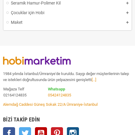
Seramik Hamur-Polimer Kil
Çocuklar için Hobi
Maket
1984 yılında İstanbul/Ümraniye'de kuruldu. Saygı değer müşterilerinin talep
ve istekleri doğrultusunda ürün yelpazesini genişletti
[...]
Mağaza Telf
Whatsapp
02164124835
05424124835
Alemdağ Caddesi Güneş Sokak 22/A Ümraniye-İstanbul
BIZI TAKIP EDIN
Facebook
Twitter
YouTube
Pinterest
Instagram