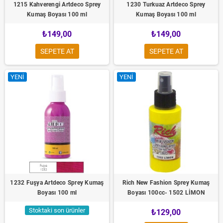
1215 Kahverengi Artdeco Sprey
1230 Turkuaz Artdeco Sprey
Kumaş Boyası 100 ml
Kumaş Boyası 100 ml
₺149,00
₺149,00
SEPETE AT
SEPETE AT
YENI
YENI
1232 Fuşya Artdeco Sprey Kumaş
Rich New Fashion Sprey Kumaş
Boyası 100 ml
Boyası 100cc- 1502 LİMON
Stoktaki son ürünler
₺129,00