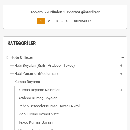
Toplam 55 üründen 1-12 arası gösteriliyor
…
1
2
3
5
navigate_next
SONRAKI
KATEGORILER
Hobi & Beceri
Hobi Boyaları (Rich - Artdeco - Texco)
Hobi Yardımcı (Mediumlar)
Kumaş Boyama
Kumaş Boyama Kalemleri
Artdeco Kumaş Boyaları
Pebeo Setacolor Kumaş Boyası 45 ml
Rich Kumaş Boyası 50cc
Texco Kumaş Boyası