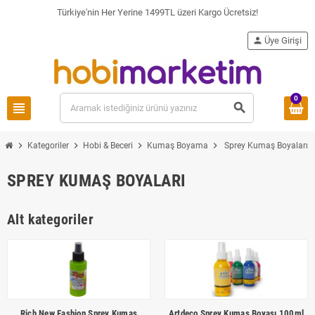
Türkiye'nin Her Yerine 1499TL üzeri Kargo Ücretsiz!
person
Üye Girişi
0
view_headline
search
chevron_right
chevron_right
chevron_right
chevron_right
Kategoriler
Hobi & Beceri
Kumaş Boyama
Sprey Kumaş Boyaları
SPREY KUMAŞ BOYALARI
Alt kategoriler
Rich New Fashion Sprey Kumaş
Artdeco Sprey Kumaş Boyası 100ml