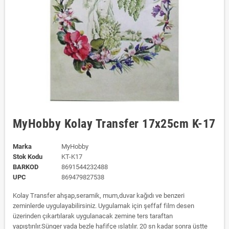
MyHobby Kolay Transfer 17x25cm K-17
Marka
MyHobby
Stok Kodu
KT-K17
BARKOD
8691544232488
UPC
869479827538
Kolay Transfer ahşap,seramik, mum,duvar kağıdı ve benzeri
zeminlerde uygulayabilirsiniz. Uygulamak için şeffaf film desen
üzerinden çıkartılarak uygulanacak zemine ters taraftan
yapıştırılır.Sünger yada bezle hafifçe ıslatılır. 20 sn kadar sonra üstte