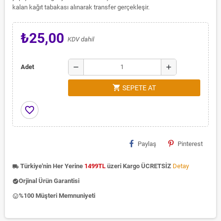
kalan kağıt tabakası alınarak transfer gerçekleşir.
₺25,00
KDV dahil
remove
add
Adet
shopping_cart
SEPETE AT
favorite_border
Paylaş
Pinterest
Türkiye'nin Her Yerine
1499TL
üzeri Kargo ÜCRETSİZ
Detay
local_shipping
Orjinal Ürün Garantisi
check_circle
%100 Müşteri Memnuniyeti
insert_emoticon