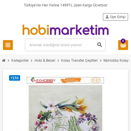
Türkiye'nin Her Yerine 1499TL üzeri Kargo Ücretsiz!
person
Üye Girişi
0
view_headline
search
chevron_right
chevron_right
chevron_right
chevron_right
Kategoriler
Hobi & Beceri
Kolay Transfer Çeşitleri
MyHobby Kolay T
YENI