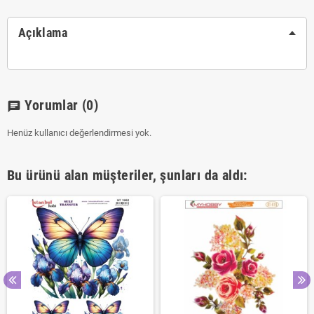
Açıklama
Yorumlar
(0)
chat
Henüz kullanıcı değerlendirmesi yok.
Bu ürünü alan müşteriler, şunları da aldı: