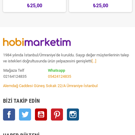
₺25,00
₺25,00
1984 yılında İstanbul/Ümraniye'de kuruldu. Saygı değer müşterilerinin talep
ve istekleri doğrultusunda ürün yelpazesini genişletti
[...]
Mağaza Telf
Whatsapp
02164124835
05424124835
Alemdağ Caddesi Güneş Sokak 22/A Ümraniye-İstanbul
BIZI TAKIP EDIN
Facebook
Twitter
YouTube
Pinterest
Instagram