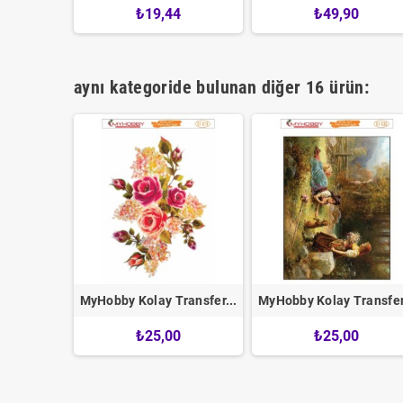
0
₺19,44
₺49,90
aynı kategoride bulunan diğer 16 ürün:
ransfer...
MyHobby Kolay Transfer...
MyHobby Kolay Transfer.
0
₺25,00
₺25,00