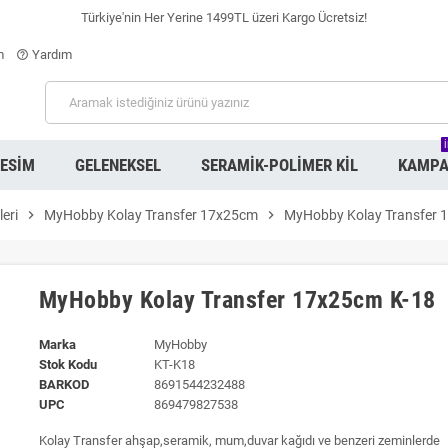
Türkiye'nin Her Yerine 1499TL üzeri Kargo Ücretsiz!
m
Yardım
help_outline
RESIM
GELENEKSEL
SERAMIK-POLIMER KIL
KAMPA
leri
chevron_right
MyHobby Kolay Transfer 17x25cm
chevron_right
MyHobby Kolay Transfer 
MyHobby Kolay Transfer 17x25cm K-18
Marka
MyHobby
Stok Kodu
KT-K18
BARKOD
8691544232488
UPC
869479827538
Kolay Transfer ahşap,seramik, mum,duvar kağıdı ve benzeri zeminlerde