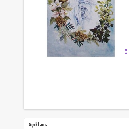
zoom_ou
Açıklama