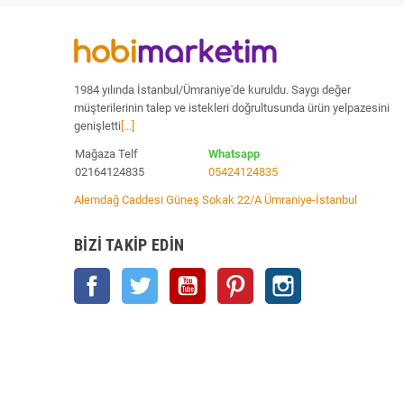
1984 yılında İstanbul/Ümraniye'de kuruldu. Saygı değer
müşterilerinin talep ve istekleri doğrultusunda ürün yelpazesini
genişletti
[...]
Mağaza Telf
Whatsapp
02164124835
05424124835
Alemdağ Caddesi Güneş Sokak 22/A Ümraniye-İstanbul
BIZI TAKIP EDIN
Facebook
Twitter
YouTube
Pinterest
Instagram