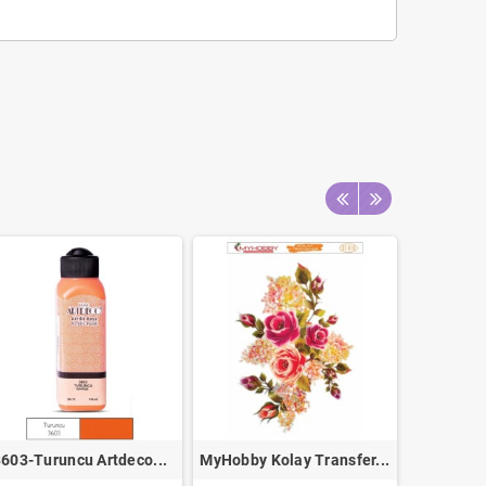
603-Turuncu Artdeco...
MyHobby Kolay Transfer...
Ayaklı