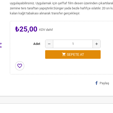
uygulayabilirsiniz. Uygulamak için şeffaf film desen üzerinden çıkartıla
zemine ters taraftan yapıştırılır.Sünger yada bezle hafifçe ıslatılır. 20 sn 
kalan kağıt tabakası alınarak transfer gerçekleşir.
₺25,00
KDV dahil
remove
add
Adet
t_map
shopping_cart
SEPETE AT
favorite_border
Paylaş