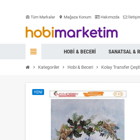
Tüm Markalar
Mağaza Konum
Hakımızda
İletişi
card_giftcard
location_on
view_headline
HOBI & BECERI
SANATSAL & 
chevron_right
Kategoriler
chevron_right
Hobi & Beceri
chevron_right
Kolay Transfer Çeşit
YENI