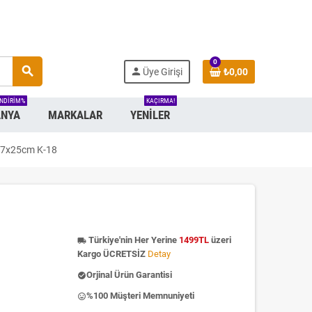
0
search
person
Üye Girişi
₺0,00
INDIRIM%
KAÇIRMA!
NYA
MARKALAR
YENILER
17x25cm K-18
Türkiye'nin Her Yerine
1499TL
üzeri
local_shipping
Kargo ÜCRETSİZ
Detay
Orjinal Ürün Garantisi
check_circle
%100 Müşteri Memnuniyeti
insert_emoticon